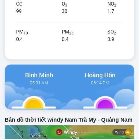
CO
O
NO
3
2
99
30
1.7
PM
PM
SO
10
25
2
0.4
0.4
0.9
Bình Minh
Hoàng Hôn
05:31 AM
06:14 PM
Bản đồ thời tiết windy Nam Trà My - Quảng Nam