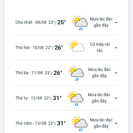
Mưa lác đác
25°
Chủ nhật - 09/08
23°
/
gần đây
Có mây rải
26°
Thứ hai - 10/08
22°
/
rác
Mưa lác đác
26°
Thứ ba - 11/08
23°
/
gần đây
Mưa lác đác
31°
Thứ tư - 12/08
22°
/
gần đây
Mưa lác đác
31°
Thứ năm - 13/08
22°
/
gần đây