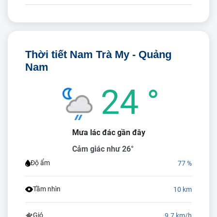
Thời tiết Nam Trà My - Quảng
Nam
24 °
Mưa lác đác gần đây
Cảm giác như 26°
Độ ẩm
77 %
Tầm nhìn
10 km
Gió
9.7 km/h