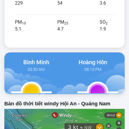
229
54
3.6
PM
PM
SO
10
25
2
5.1
4.7
1.9
Bình Minh
Hoàng Hôn
05:30 AM
06:13 PM
Bản đồ thời tiết windy Hội An - Quảng Nam