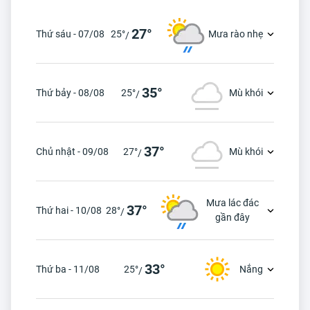
27°
Thứ sáu - 07/08
25°
Mưa rào nhẹ
/
35°
Thứ bảy - 08/08
25°
Mù khói
/
37°
Chủ nhật - 09/08
27°
Mù khói
/
Mưa lác đác
37°
Thứ hai - 10/08
28°
/
gần đây
33°
Thứ ba - 11/08
25°
Nắng
/