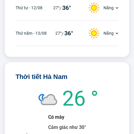
36°
Thứ tư - 12/08
27°
Nắng
/
36°
Thứ năm - 13/08
27°
Nắng
/
Thời tiết Hà Nam
26 °
Có mây
Cảm giác như 30°