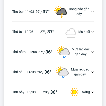
Dông bão gần
37°
Thứ ba - 11/08
29°
/
đây
37°
Thứ tư - 12/08
27°
Mù khói
/
Mưa lác đác
36°
Thứ năm - 13/08
27°
/
gần đây
Mưa lác đác
36°
Thứ sáu - 14/08
26°
/
gần đây
36°
Thứ bảy - 15/08
28°
Nắng
/