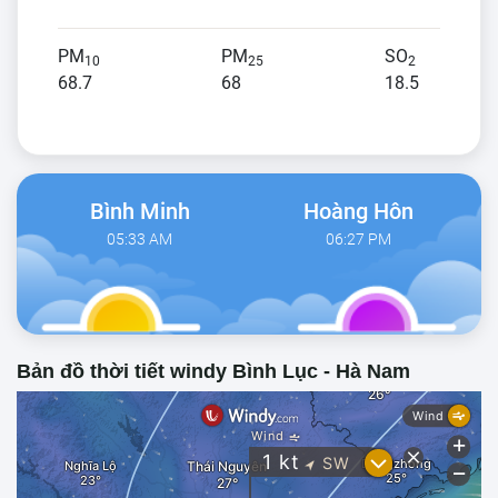
PM
PM
SO
10
25
2
68.7
68
18.5
Bình Minh
Hoàng Hôn
05:33 AM
06:27 PM
Bản đồ thời tiết windy Bình Lục - Hà Nam