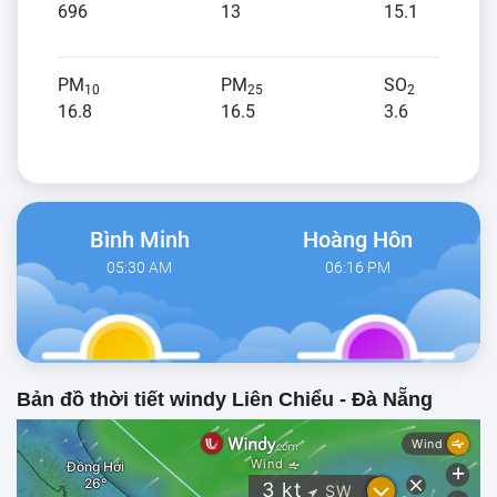
696
13
15.1
PM
PM
SO
10
25
2
16.8
16.5
3.6
Bình Minh
Hoàng Hôn
05:30 AM
06:16 PM
Bản đồ thời tiết windy Liên Chiểu - Đà Nẵng