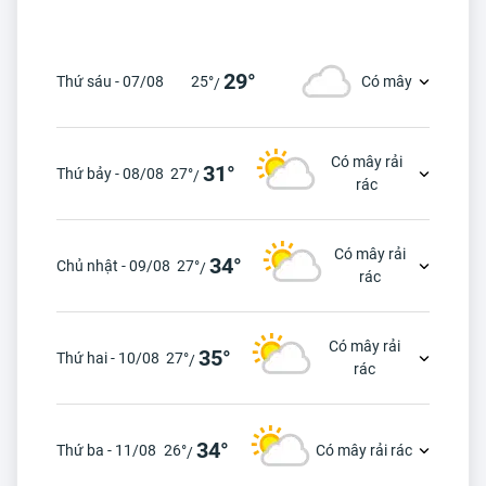
29°
Thứ sáu - 07/08
25°
Có mây
/
Có mây rải
31°
Thứ bảy - 08/08
27°
/
rác
Có mây rải
34°
Chủ nhật - 09/08
27°
/
rác
Có mây rải
35°
Thứ hai - 10/08
27°
/
rác
34°
Thứ ba - 11/08
26°
Có mây rải rác
/