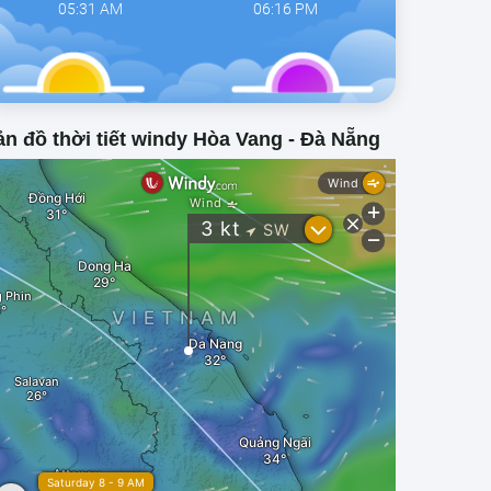
05:31 AM
06:16 PM
n đồ thời tiết windy Hòa Vang - Đà Nẵng