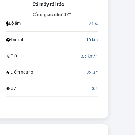
Có mây rải rác
Cảm giác như 32°
Độ ẩm
71 %
Tầm nhìn
10 km
Gió
3.6 km/h
Điểm ngưng
22.3 °
UV
0.2