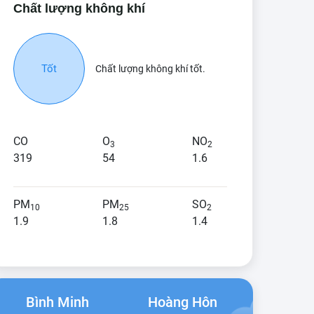
Chất lượng không khí
Tốt
Chất lượng không khí tốt.
CO
O
NO
3
2
319
54
1.6
PM
PM
SO
10
25
2
1.9
1.8
1.4
Bình Minh
Hoàng Hôn