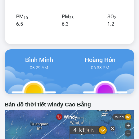
PM
PM
SO
10
25
2
6.5
6.3
1.2
Bình Minh
Hoàng Hôn
05:29 AM
06:33 PM
Bản đồ thời tiết windy Cao Bằng