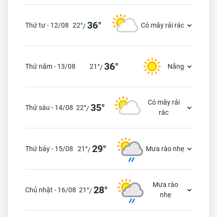
36°
Thứ tư - 12/08
22°
Có mây rải rác
/
36°
Thứ năm - 13/08
21°
Nắng
/
Có mây rải
35°
Thứ sáu - 14/08
22°
/
rác
29°
Thứ bảy - 15/08
21°
Mưa rào nhẹ
/
Mưa rào
28°
Chủ nhật - 16/08
21°
/
nhẹ