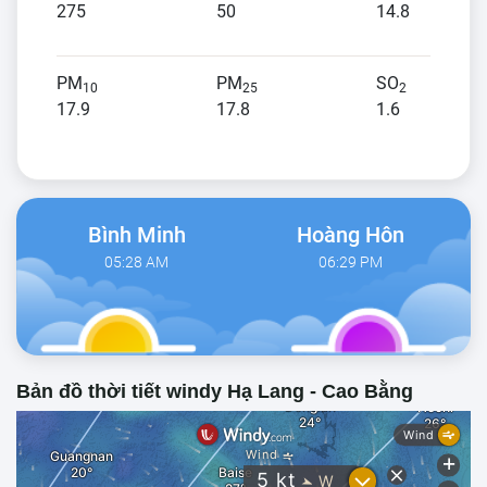
275
50
14.8
PM
PM
SO
10
25
2
17.9
17.8
1.6
Bình Minh
Hoàng Hôn
05:28 AM
06:29 PM
Bản đồ thời tiết windy Hạ Lang - Cao Bằng