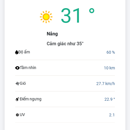
31 °
Nắng
Cảm giác như 35°
Độ ẩm
60 %
Tầm nhìn
10 km
Gió
27.7 km/h
Điểm ngưng
22.9 °
UV
2.1