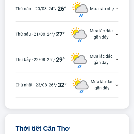
26°
Thứ năm - 20/08
24°
Mưa rào nhẹ
/
Mưa lác đác
27°
Thứ sáu - 21/08
24°
/
gần đây
Mưa lác đác
29°
Thứ bảy - 22/08
25°
/
gần đây
Mưa lác đác
32°
Chủ nhật - 23/08
26°
/
gần đây
Thời tiết Cần Thơ