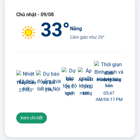
Chủ nhật - 09/08
33°
Nắng
Cảm giác như
29°
Bình
Gió
Áp suất
minh/Hoàng
Thấp/Cao
Độ ẩm
hôn
28.1
1010
25°/
33°
57%
km/h
mmhg
05:47
AM/06:17 PM
Xem chi tiết