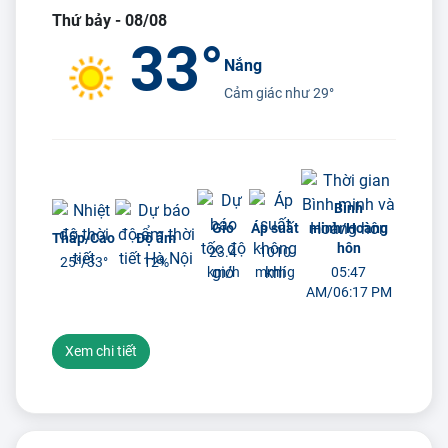
Thứ bảy - 08/08
33°
Nắng
Cảm giác như
29°
Bình
Gió
Áp suất
minh/Hoàng
Thấp/Cao
Độ ẩm
hôn
23.4
1010
25°/
33°
12%
km/h
mmhg
05:47
AM/06:17 PM
Xem chi tiết