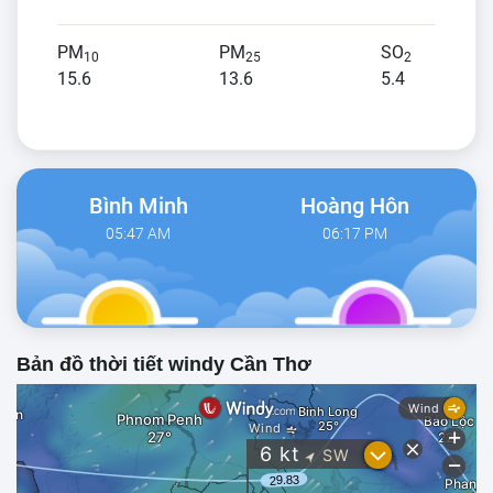
PM
PM
SO
10
25
2
15.6
13.6
5.4
Bình Minh
Hoàng Hôn
05:47 AM
06:17 PM
Bản đồ thời tiết windy Cần Thơ