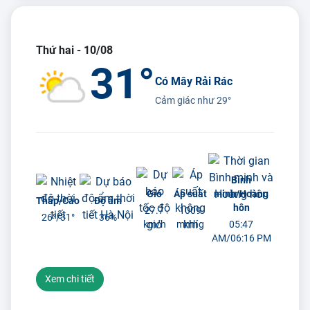
Thứ hai - 10/08
31°
Có Mây Rải Rác
Cảm giác như
29°
Bình
Gió
Áp suất
minh/Hoàng
Thấp/Cao
Độ ẩm
hôn
27.7
1009
26°/
31°
36%
km/h
mmhg
05:47
AM/06:16 PM
Xem chi tiết