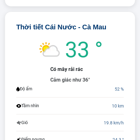
Thời tiết Cái Nước - Cà Mau
33 °
Có mây rải rác
Cảm giác như 36°
Độ ẩm
52 %
Tầm nhìn
10 km
Gió
19.8 km/h
Điểm ngưng
24.3 °