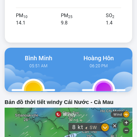
PM
PM
SO
10
25
2
14.1
9.8
1.4
Bình Minh
Hoàng Hôn
05:51 AM
06:20 PM
Bản đồ thời tiết windy Cái Nước - Cà Mau