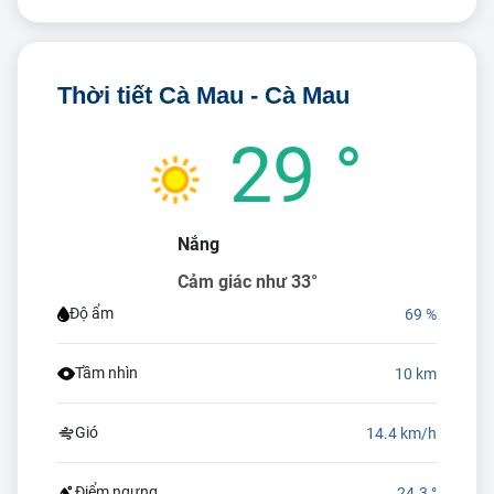
Thời tiết Cà Mau - Cà Mau
29 °
Nắng
Cảm giác như 33°
Độ ẩm
69 %
Tầm nhìn
10 km
Gió
14.4 km/h
Điểm ngưng
24.3 °