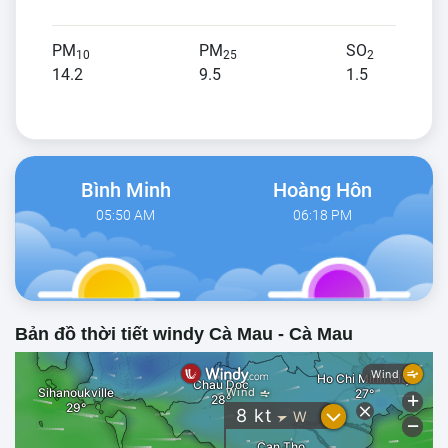
PM
PM
SO
10
25
2
14.2
9.5
1.5
Bình Minh
Hoàng Hôn
05:50 AM
06:18 PM
Bản đồ thời tiết windy Cà Mau - Cà Mau