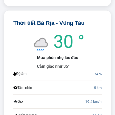
Thời tiết Bà Rịa - Vũng Tàu
30 °
Mưa phùn nhẹ lác đác
Cảm giác như 35°
Độ ẩm
74 %
Tầm nhìn
5 km
Gió
19.4 km/h