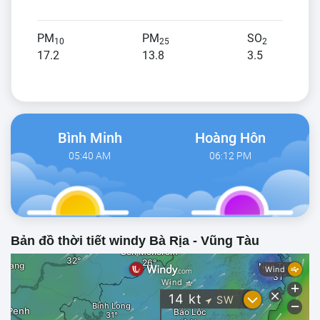
PM
PM
SO
10
25
2
17.2
13.8
3.5
Bình Minh
Hoàng Hôn
05:40 AM
06:12 PM
Bản đồ thời tiết windy Bà Rịa - Vũng Tàu