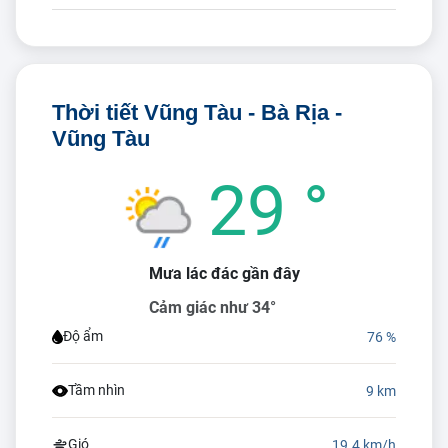
Thời tiết Vũng Tàu - Bà Rịa -
Vũng Tàu
29 °
Mưa lác đác gần đây
Cảm giác như 34°
Độ ẩm
76 %
Tầm nhìn
9 km
Gió
19.4 km/h