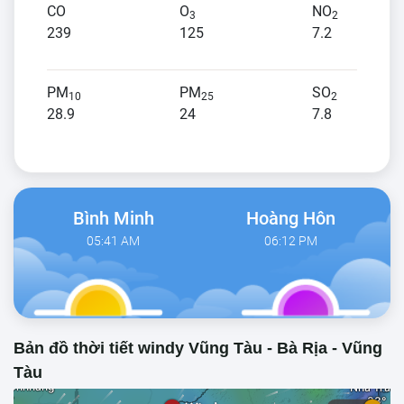
CO
O
NO
3
2
239
125
7.2
PM
PM
SO
10
25
2
28.9
24
7.8
Bình Minh
Hoàng Hôn
05:41 AM
06:12 PM
Bản đồ thời tiết windy Vũng Tàu - Bà Rịa - Vũng
Tàu