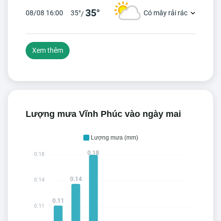
35°
08/08 16:00
35°
Có mây rải rác
/
Xem thêm
Lượng mưa Vĩnh Phúc vào ngày mai
Lượng mưa (mm)
0.18
0.18
0.14
0.14
0.11
0.11