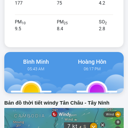
177
75
4.2
PM
PM
SO
10
25
2
9.5
8.4
2.8
Bình Minh
Hoàng Hôn
05:43 AM
06:17 PM
Bản đồ thời tiết windy Tân Châu - Tây Ninh