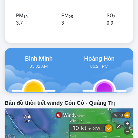
PM
PM
SO
10
25
2
3.7
3
0.9
Bình Minh
Hoàng Hôn
05:32 AM
06:21 PM
Bản đồ thời tiết windy Cồn Cỏ - Quảng Trị