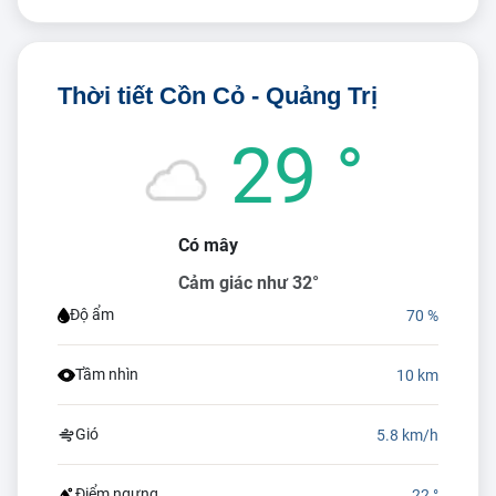
Thời tiết Cồn Cỏ - Quảng Trị
29 °
Có mây
Cảm giác như 32°
Độ ẩm
70 %
Tầm nhìn
10 km
Gió
5.8 km/h
Điểm ngưng
22 °