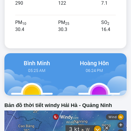
290
122
7.1
PM
PM
SO
10
25
2
30.4
30.3
16.4
Bình Minh
Hoàng Hôn
05:25 AM
06:24 PM
Bản đồ thời tiết windy Hải Hà - Quảng Ninh