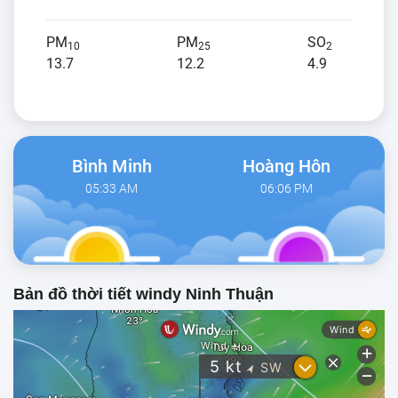
PM
PM
SO
10
25
2
13.7
12.2
4.9
Bình Minh
Hoàng Hôn
05:33 AM
06:06 PM
Bản đồ thời tiết windy Ninh Thuận