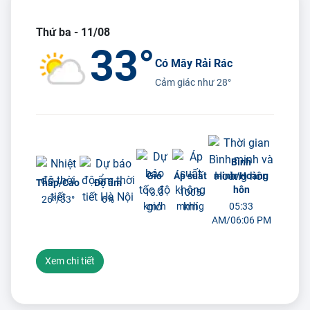
Thứ ba - 11/08
33°
Có Mây Rải Rác
Cảm giác như
28°
Bình
Gió
Áp suất
minh/Hoàng
Thấp/Cao
Độ ẩm
hôn
13.3
1005
26°/
33°
6%
km/h
mmhg
05:33
AM/06:06 PM
Xem chi tiết