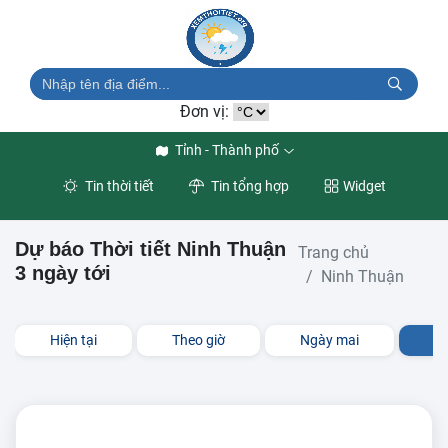
Đơn vị:
Tỉnh - Thành phố
Tin thời tiết
Tin tổng hợp
Widget
Dự báo Thời tiết Ninh Thuận
Trang chủ
3 ngày tới
Ninh Thuận
Hiện tại
Theo giờ
Ngày mai
3 