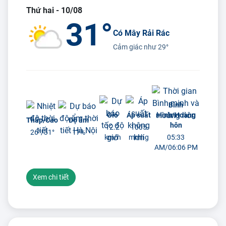
Thứ hai - 10/08
31°
Có Mây Rải Rác
Cảm giác như
29°
Bình
Gió
Áp suất
minh/Hoàng
Thấp/Cao
Độ ẩm
hôn
12.2
1005
26°/
31°
17%
km/h
mmhg
05:33
AM/06:06 PM
Xem chi tiết