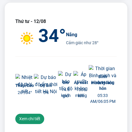
Thứ tư - 12/08
34°
Nắng
Cảm giác như
28°
Bình
Gió
Áp suất
minh/Hoàng
Thấp/Cao
Độ ẩm
hôn
14.8
1006
26°/
34°
5%
km/h
mmhg
05:33
AM/06:05 PM
Xem chi tiết