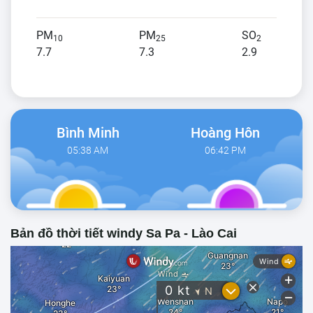
PM
PM
SO
10
25
2
7.7
7.3
2.9
Bình Minh
Hoàng Hôn
05:38 AM
06:42 PM
Bản đồ thời tiết windy Sa Pa - Lào Cai