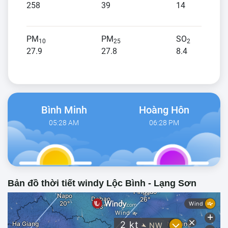
258
39
14
PM
PM
SO
10
25
2
27.9
27.8
8.4
Bình Minh
Hoàng Hôn
05:28 AM
06:28 PM
Bản đồ thời tiết windy Lộc Bình - Lạng Sơn