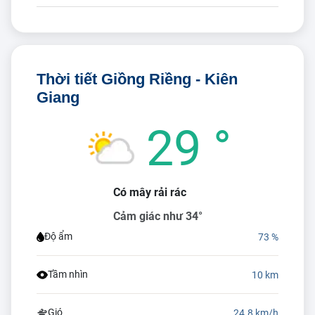
Thời tiết Giồng Riềng - Kiên
Giang
29 °
Có mây rải rác
Cảm giác như 34°
Độ ẩm
73 %
Tầm nhìn
10 km
Gió
24.8 km/h