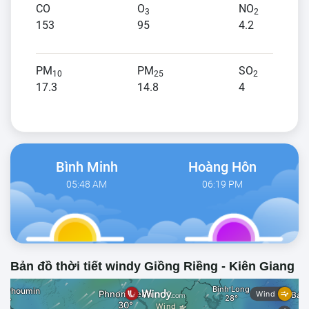
CO
O
NO
3
2
153
95
4.2
PM
PM
SO
10
25
2
17.3
14.8
4
Bình Minh
Hoàng Hôn
05:48 AM
06:19 PM
Bản đồ thời tiết windy Giồng Riềng - Kiên Giang