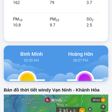
162
79
3.7
PM
PM
SO
10
25
2
10.8
9.7
2.5
Bình Minh
Hoàng Hôn
05:30 AM
06:07 PM
Bản đồ thời tiết windy Vạn Ninh - Khánh Hòa