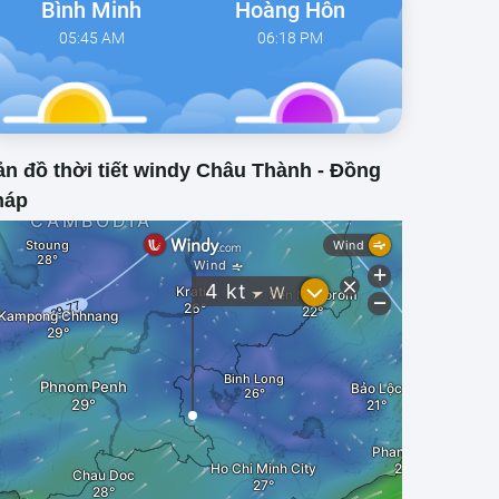
Bình Minh
Hoàng Hôn
05:45 AM
06:18 PM
n đồ thời tiết windy Châu Thành - Đồng
háp