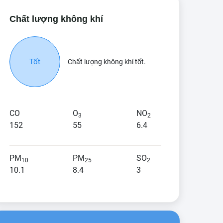
Chất lượng không khí
Tốt
Chất lượng không khí tốt.
CO
O
NO
3
2
152
55
6.4
PM
PM
SO
10
25
2
10.1
8.4
3