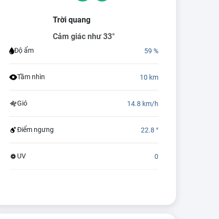
Trời quang
Cảm giác như 33°
Độ ẩm
59 %
Tầm nhìn
10 km
Gió
14.8 km/h
Điểm ngưng
22.8 °
UV
0