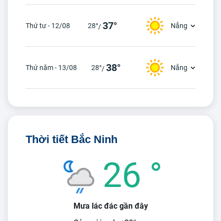
37°
Thứ tư - 12/08
28°
Nắng
/
38°
Thứ năm - 13/08
28°
Nắng
/
Thời tiết Bắc Ninh
26 °
Mưa lác đác gần đây