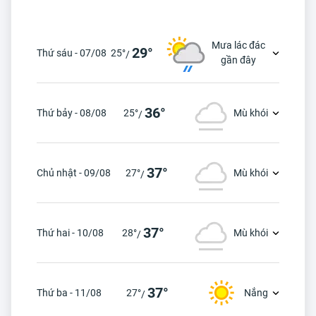
Mưa lác đác
29°
Thứ sáu - 07/08
25°
/
gần đây
36°
Thứ bảy - 08/08
25°
Mù khói
/
37°
Chủ nhật - 09/08
27°
Mù khói
/
37°
Thứ hai - 10/08
28°
Mù khói
/
37°
Thứ ba - 11/08
27°
Nắng
/