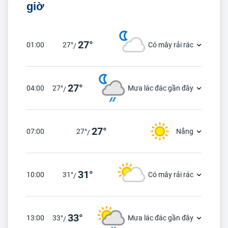
giờ
27°
01:00
27°
Có mây rải rác
/
27°
04:00
27°
Mưa lác đác gần đây
/
27°
07:00
27°
Nắng
/
31°
10:00
31°
Có mây rải rác
/
33°
13:00
33°
Mưa lác đác gần đây
/