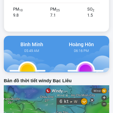
PM
PM
SO
10
25
2
9.8
7.1
1.5
Bình Minh
Hoàng Hôn
05:49 AM
06:16 PM
Bản đồ thời tiết windy Bạc Liêu