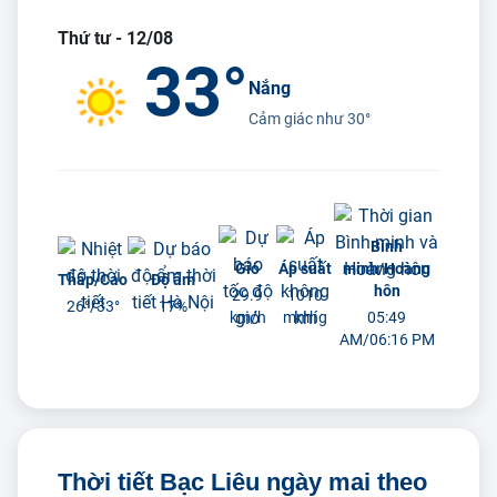
Thứ tư - 12/08
33°
Nắng
Cảm giác như
30°
Bình
Gió
Áp suất
minh/Hoàng
Thấp/Cao
Độ ẩm
hôn
29.9
1010
26°/
33°
17%
km/h
mmhg
05:49
AM/06:16 PM
Thời tiết Bạc Liêu ngày mai theo