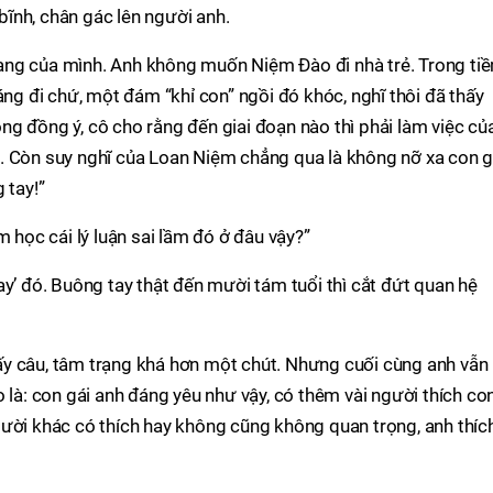
ĩnh, chân gác lên người anh.
ạng của mình. Anh không muốn Niệm Đào đi nhà trẻ. Trong ti
áng đi chứ, một đám “khỉ con” ngồi đó khóc, nghĩ thôi đã thấy
g đồng ý, cô cho rằng đến giai đoạn nào thì phải làm việc củ
trẻ. Còn suy nghĩ của Loan Niệm chẳng qua là không nỡ xa con g
 tay!”
m học cái lý luận sai lầm đó ở đâu vậy?”
ay’ đó. Buông tay thật đến mười tám tuổi thì cắt đứt quan hệ
y câu, tâm trạng khá hơn một chút. Nhưng cuối cùng anh vẫn
 là: con gái anh đáng yêu như vậy, có thêm vài người thích co
ười khác có thích hay không cũng không quan trọng, anh thích