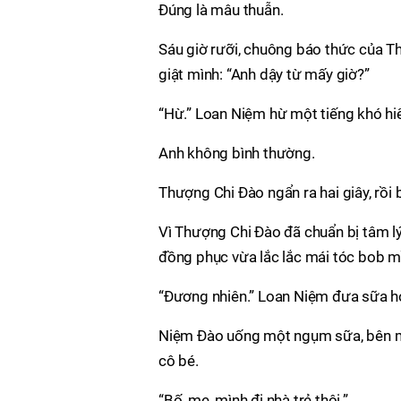
Đúng là mâu thuẫn.
Sáu giờ rưỡi, chuông báo thức của T
giật mình: “Anh dậy từ mấy giờ?”
“Hừ.” Loan Niệm hừ một tiếng khó hi
Anh không bình thường.
Thượng Chi Đào ngẩn ra hai giây, rồi
Vì Thượng Chi Đào đã chuẩn bị tâm l
đồng phục vừa lắc lắc mái tóc bob m
“Đương nhiên.” Loan Niệm đưa sữa ho
Niệm Đào uống một ngụm sữa, bên mép
cô bé.
“Bố, mẹ, mình đi nhà trẻ thôi.”