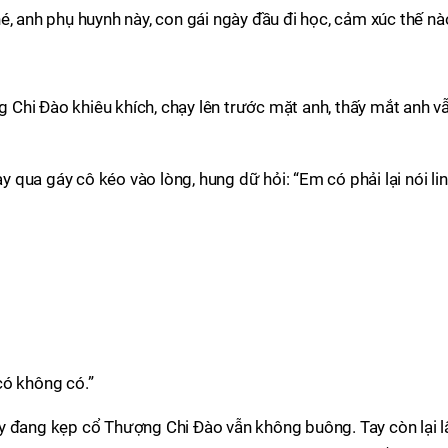
é, anh phụ huynh này, con gái ngày đầu đi học, cảm xúc thế nà
Chi Đào khiêu khích, chạy lên trước mặt anh, thấy mắt anh v
ay qua gáy cô kéo vào lòng, hung dữ hỏi: “Em có phải lại nói li
có không có.”
y đang kẹp cổ Thượng Chi Đào vẫn không buông. Tay còn lại l