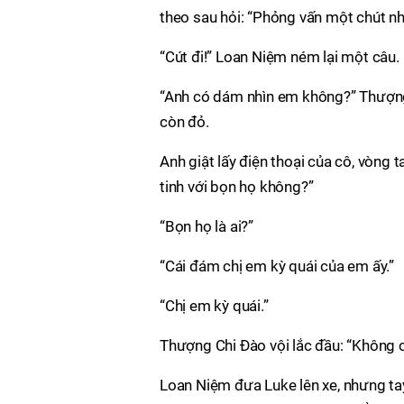
theo sau hỏi: “Phỏng vấn một chút nh
“Cút đi!” Loan Niệm ném lại một câu.
“Anh có dám nhìn em không?” Thượng 
còn đỏ.
Anh giật lấy điện thoại của cô, vòng t
tinh với bọn họ không?”
“Bọn họ là ai?”
“Cái đám chị em kỳ quái của em ấy.”
“Chị em kỳ quái.”
Thượng Chi Đào vội lắc đầu: “Không 
Loan Niệm đưa Luke lên xe, nhưng ta