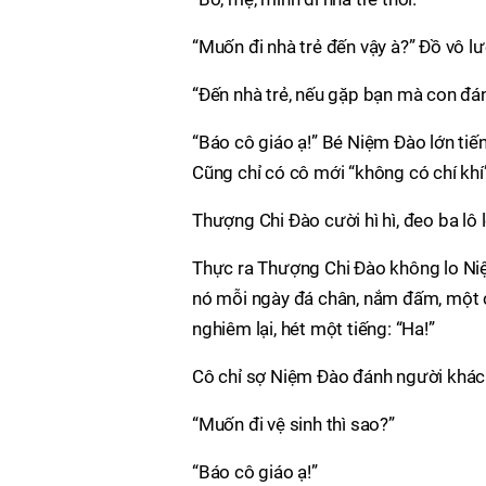
“Muốn đi nhà trẻ đến vậy à?” Đồ vô l
“Đến nhà trẻ, nếu gặp bạn mà con đán
“Báo cô giáo ạ!” Bé Niệm Đào lớn tiế
Cũng chỉ có cô mới “không có chí khí”
Thượng Chi Đào cười hì hì, đeo ba lô l
Thực ra Thượng Chi Đào không lo Niệm
nó mỗi ngày đá chân, nắm đấm, một cô
nghiêm lại, hét một tiếng: “Ha!”
Cô chỉ sợ Niệm Đào đánh người khác
“Muốn đi vệ sinh thì sao?”
“Báo cô giáo ạ!”