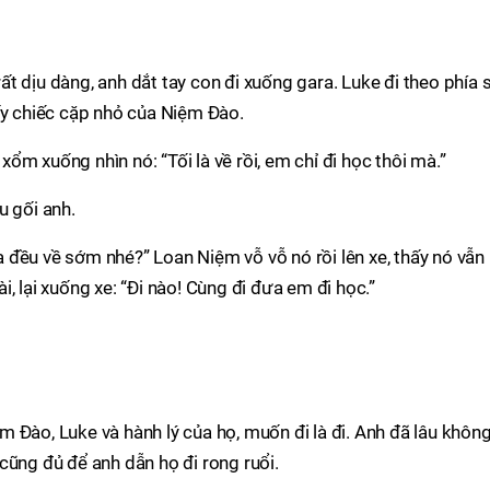
t dịu dàng, anh dắt tay con đi xuống gara. Luke đi theo phía 
ấy chiếc cặp nhỏ của Niệm Đào.
m xuống nhìn nó: “Tối là về rồi, em chỉ đi học thôi mà.”
u gối anh.
 ta đều về sớm nhé?” Loan Niệm vỗ vỗ nó rồi lên xe, thấy nó vẫn
, lại xuống xe: “Đi nào! Cùng đi đưa em đi học.”
 Đào, Luke và hành lý của họ, muốn đi là đi. Anh đã lâu khôn
cũng đủ để anh dẫn họ đi rong ruổi.