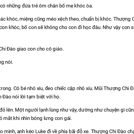
n có những đứa trẻ ôm chân bố mẹ khóc òa.
ác khóc, miệng cũng méo xệch theo, chuẩn bị khóc. Thượng 
 con khóc, bố con sẽ không cho con đi học đâu. Như vậy con 
hi Đào giao con cho cô giáo.
g nói.
rong. Cô bé nhỏ xíu, đeo chiếc cặp nhỏ xíu. Mũi Thượng Chi 
 Đào nói lời tạm biệt với họ.
đỏ lên. Một người lạnh lùng như vậy, dường như chuyện gì cũ
ỏ mắt khi nhìn bóng lưng con gái.
 mình, anh kéo Luke đi về phía bãi đỗ xe. Thượng Chi Đào ch