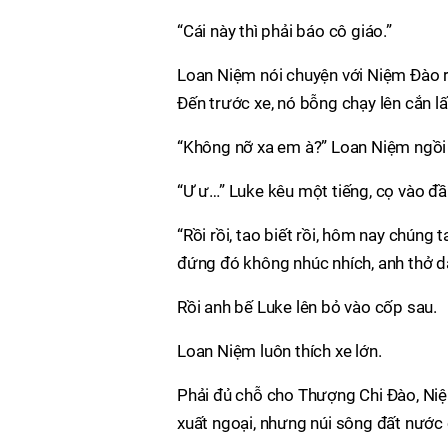
“Cái này thì phải báo cô giáo.”
Loan Niệm nói chuyện với Niệm Đào rấ
Đến trước xe, nó bỗng chạy lên cắn l
“Không nỡ xa em à?” Loan Niệm ngồi xổ
“Ư ư…” Luke kêu một tiếng, cọ vào đầ
“Rồi rồi, tao biết rồi, hôm nay chúng
đứng đó không nhúc nhích, anh thở dài
Rồi anh bế Luke lên bỏ vào cốp sau.
Loan Niệm luôn thích xe lớn.
Phải đủ chỗ cho Thượng Chi Đào, Niệm
xuất ngoại, nhưng núi sông đất nước 