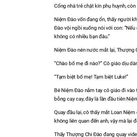
Cổng nhà trẻ chật kín phụ huynh, cò
Niệm Đào vốn đang ổn, thấy người kh
Đào vội ngồi xuống nói với con: “Nếu
không có nhiều bạn đâu.”
Niệm Đào nén nước mắt lại, Thượng C
“Chào bố mẹ đi nào?” Cô giáo dịu dàn
“Tạm biệt bố mẹ! Tạm biệt Luke!”
Bé Niệm Đào nắm tay cô giáo đi vào t
bỗng cay cay, đây là lần đầu tiên Niệm
Quay đầu lại, cô thấy mắt Loan Niệm 
không liên quan đến anh, vậy mà lại đ
Thấy Thượng Chi Đào đang quay video