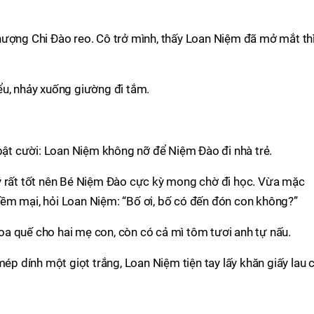
hượng Chi Đào reo. Cô trở mình, thấy Loan Niệm đã mở mắt th
ểu, nhảy xuống giường đi tắm.
 bật cười: Loan Niệm không nỡ để Niệm Đào đi nhà trẻ.
ý rất tốt nên Bé Niệm Đào cực kỳ mong chờ đi học. Vừa mặc
ềm mại, hỏi Loan Niệm: “Bố ơi, bố có đến đón con không?”
a quế cho hai mẹ con, còn có cả mì tôm tươi anh tự nấu.
 dính một giọt trắng, Loan Niệm tiện tay lấy khăn giấy lau 