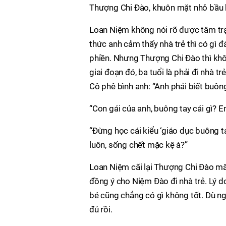
Thượng Chi Đào, khuôn mặt nhỏ bầu b
Loan Niệm không nói rõ được tâm tr
thức anh cảm thấy nhà trẻ thì có gì đ
phiền. Nhưng Thượng Chi Đào thì khôn
giai đoạn đó, ba tuổi là phải đi nhà 
Cô phê bình anh: “Anh phải biết buông
“Con gái của anh, buông tay cái gì? E
“Đừng học cái kiểu ‘giáo dục buông t
luôn, sống chết mặc kệ à?”
Loan Niệm cãi lại Thượng Chi Đào mấ
đồng ý cho Niệm Đào đi nhà trẻ. Lý do
bé cũng chẳng có gì không tốt. Dù ng
đủ rồi.