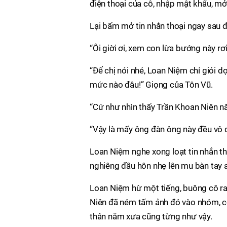
điện thoại của cô, nhập mật khẩu, mở
Lại bấm mở tin nhắn thoại ngay sau đ
“Ôi giời ơi, xem con lừa bướng này rơ
“Để chị nói nhé, Loan Niệm chỉ giỏi 
mức nào đâu!” Giọng của Tôn Vũ.
“Cứ như nhìn thấy Trần Khoan Niên n
“Vậy là mấy ông đàn ông này đều vô 
Loan Niệm nghe xong loạt tin nhắn th
nghiêng đầu hôn nhẹ lên mu bàn tay 
Loan Niệm hừ một tiếng, buông cô ra r
Niên đã ném tấm ảnh đó vào nhóm, cò
thân năm xưa cũng từng như vậy.