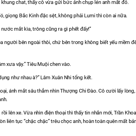
 khung chat, thấy cô vừa gửi bức ảnh chụp lén anh mắt đỏ.
ó, giọng Bắc Kinh đặc sệt, không phải Lumi thì còn ai nữa.
i nước mắt kìa, trông cũng ra gì phết đấy!”
dọa người bên ngoài thôi, chứ bên trong không biết yếu mềm đ
ăm xưa vậy.” Tiêu Muội chen vào.
dụng như nhau à?” Lâm Xuân Nhi tổng kết.
oại, ánh mắt sâu thẳm nhìn Thượng Chi Đào. Cô cười lấy lòng,
anh.
ồi lên xe. Vừa nhìn điện thoại thì thấy tin nhắn mới, Trần Kho
n liên tục “chậc chậc” trêu chọc anh, hoàn toàn quên mất bả