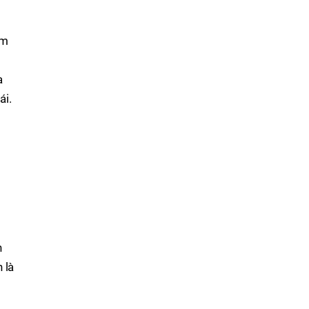
ềm
a
ái.
n
 là