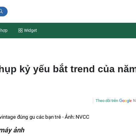
 hợp
Widget
ụp kỷ yếu bắt trend của nă
Theo dõi trên
intage đúng gu các bạn trẻ - Ảnh: NVCC
 máy ảnh