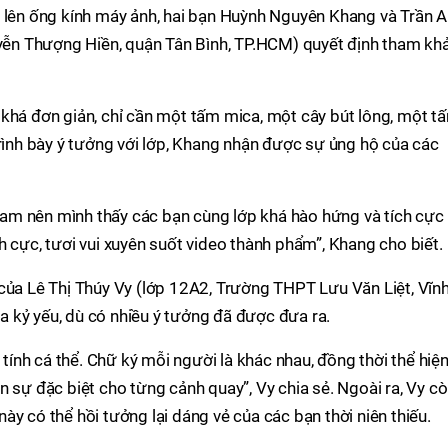
ữ lên ống kính máy ảnh, hai bạn Huỳnh Nguyên Khang và Trần 
n Thượng Hiền, quận Tân Bình, TP.HCM) quyết định tham kh
 khá đơn giản, chỉ cần một tấm mica, một cây bút lông, một t
trình bày ý tưởng với lớp, Khang nhận được sự ủng hộ của các
t Nam nên mình thấy các bạn cùng lớp khá hào hứng và tích cực
h cực, tươi vui xuyên suốt video thành phẩm”, Khang cho biết.
của Lê Thị Thúy Vy (lớp 12A2, Trường THPT Lưu Văn Liệt, Vĩn
 kỷ yếu, dù có nhiều ý tưởng đã được đưa ra.
 tính cá thể. Chữ ký mỗi người là khác nhau, đồng thời thể hiệ
n sự đặc biệt cho từng cảnh quay”, Vy chia sẻ. Ngoài ra, Vy c
y có thể hồi tưởng lại dáng vẻ của các bạn thời niên thiếu.