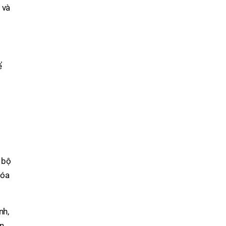
 và
ể
 bộ
hóa
nh,
ện