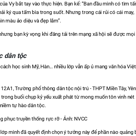
của Vy bắt tay vào thực hiện. Bạn kể: “Ban đầu mình có tìm t
 ký qua tấm bìa trong suốt. Nhưng trong cái rủi có cái may,
ìn màu ảo diệu và đẹp lắm”.
hưng bạn kỳ vọng khi đăng tải trên mạng xã hội sẽ được mọi
c dân tộc
cách học sinh Mỹ, Hàn... nhiều lớp vẫn ấp ủ mang văn hóa Việt
 12A1, Trường phổ thông dân tộc nội trú - THPT Miền Tây, Yên
 trong buổi chụp kỷ yếu xuất phát từ mong muốn tôn vinh nét
 niềm tự hào dân tộc.
ng phục truyền thống rực rỡ - Ảnh: NVCC
rú, lớp mình đã quyết định chọn ý tưởng này để phần nào quảng 