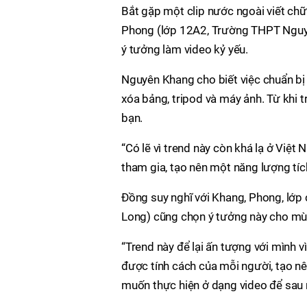
Bắt gặp một clip nước ngoài viết ch
Phong (lớp 12A2, Trường THPT Nguyễ
ý tưởng làm video kỷ yếu.
Nguyên Khang cho biết việc chuẩn bị
xóa bảng, tripod và máy ảnh. Từ khi 
bạn.
“Có lẽ vì trend này còn khá lạ ở Việ
tham gia, tạo nên một năng lượng tíc
Đồng suy nghĩ với Khang, Phong, lớp 
Long) cũng chọn ý tưởng này cho mùa
“Trend này để lại ấn tượng với mình vì
được tính cách của mỗi người, tạo nê
muốn thực hiện ở dạng video để sau nà