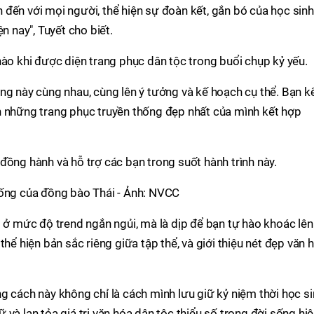
đến với mọi người, thể hiện sự đoàn kết, gắn bó của học sinh
n nay", Tuyết cho biết.
hào khi được diện trang phục dân tộc trong buổi chụp kỷ yếu.
ng này cùng nhau, cùng lên ý tưởng và kế hoạch cụ thể. Bạn k
n những trang phục truyền thống đẹp nhất của mình kết hợp
đồng hành và hỗ trợ các bạn trong suốt hành trình này.
hống của đồng bào Thái - Ảnh: NVCC
i ở mức độ trend ngắn ngủi, mà là dịp để bạn tự hào khoác lên
thể hiện bản sắc riêng giữa tập thể, và giới thiệu nét đẹp văn 
g cách này không chỉ là cách mình lưu giữ kỷ niệm thời học si
và lan tỏa giá trị văn hóa dân tộc thiểu số trong đời sống hi