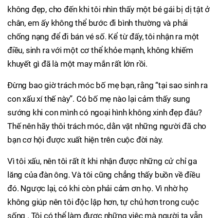
không đẹp, cho đến khi tôi nhìn thấy một bé gái bị dị tật ở
chân, em ấy không thể bước đi bình thường và phải
chống nạng để đi bán vé số. Kể từ đấy, tôi nhận ra một
điều, sinh ra với một cơ thể khỏe mạnh, không khiếm
khuyết gì đã là một may mắn rất lớn rồi.
Đừng bao giờ trách móc bố mẹ bạn, rằng “tại sao sinh ra
con xấu xí thế này”. Có bố mẹ nào lại cảm thấy sung
sướng khi con mình có ngoại hình không xinh đẹp đâu?
Thế nên hãy thôi trách móc, dằn vặt những người đã cho
bạn cơ hội được xuất hiện trên cuộc đời này.
Vì tôi xấu, nên tôi rất ít khi nhận được những cử chỉ ga
lăng của đàn ông. Và tôi cũng chẳng thấy buồn về điều
đó. Ngược lại, có khi còn phải cảm ơn họ. Vì nhờ họ
không giúp nên tôi độc lập hơn, tự chủ hơn trong cuộc
sống . Tôi có thể làm được những việc mà người ta vẫn