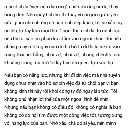
mặc định là “việc của đàn ông” như sửa ống nước, thay
bóng đèn. Nếu máy tính hư thì thay vì í ới gọi người yêu
sửa giùm như những cô bạn xinh đẹp khác; tôi sẽ xắn tay
áo lên, tự tay làm mọi thứ. Cuộc đời mình là do mình tạo
nên thì tại sao cứ phải dựa dẫm vào người khác. Rồi nếu
chẳng may một ngày nào đó họ bỏ ta đi thì ta sẽ rơi vào
trạng thái hụt hẫng, chới với, chơi vơi, chông chênh vì cái
khoảng trống mà trước đây bạn đã quen dựa vào họ.
Nếu bạn có năng lực, nhưng khi đi xin việc mà nhà tuyển
dụng chưa nhìn vào hồ sơ xin việc đã từ chối bạn vì bạn
không xinh thì hãy rời khỏi công ty đó ngay lập tức. Tôi
không phủ nhận lợi thế của một ngoại hình dễ nhìn.
Nhưng nếu bạn không có điều đó, không có nghĩa là bạn
không có cơ hội tìm được một công việc tốt, tương xứng
với năng lực của bạn. Nhờ xấu, chả có ai yêu, nên mình