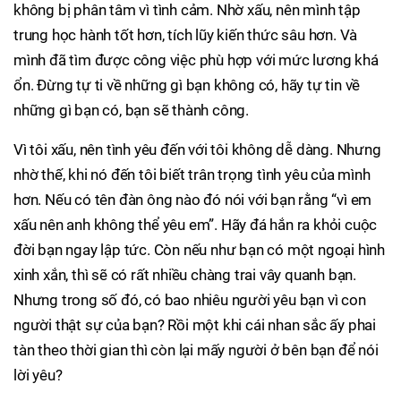
không bị phân tâm vì tình cảm. Nhờ xấu, nên mình tập
trung học hành tốt hơn, tích lũy kiến thức sâu hơn. Và
mình đã tìm được công việc phù hợp với mức lương khá
ổn. Đừng tự ti về những gì bạn không có, hãy tự tin về
những gì bạn có, bạn sẽ thành công.
Vì tôi xấu, nên tình yêu đến với tôi không dễ dàng. Nhưng
nhờ thế, khi nó đến tôi biết trân trọng tình yêu của mình
hơn. Nếu có tên đàn ông nào đó nói với bạn rằng “vì em
xấu nên anh không thể yêu em”. Hãy đá hắn ra khỏi cuộc
đời bạn ngay lập tức. Còn nếu như bạn có một ngoại hình
xinh xắn, thì sẽ có rất nhiều chàng trai vây quanh bạn.
Nhưng trong số đó, có bao nhiêu người yêu bạn vì con
người thật sự của bạn? Rồi một khi cái nhan sắc ấy phai
tàn theo thời gian thì còn lại mấy người ở bên bạn để nói
lời yêu?