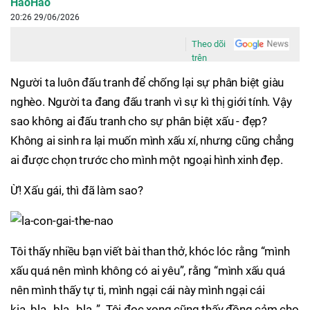
HaoHao
20:26 29/06/2026
Theo dõi
trên
Người ta luôn đấu tranh để chống lại sự phân biệt giàu
nghèo. Người ta đang đấu tranh vì sự kì thị giới tính. Vậy
sao không ai đấu tranh cho sự phân biệt xấu - đẹp?
Không ai sinh ra lại muốn mình xấu xí, nhưng cũng chẳng
ai được chọn trước cho mình một ngoại hình xinh đẹp.
Ừ! Xấu gái, thì đã làm sao?
Tôi thấy nhiều bạn viết bài than thở, khóc lóc rằng “mình
xấu quá nên mình không có ai yêu”, rằng “mình xấu quá
nên mình thấy tự ti, mình ngại cái này mình ngại cái
kia..bla…bla…bla..”. Tôi đọc xong cũng thấy đồng cảm cho