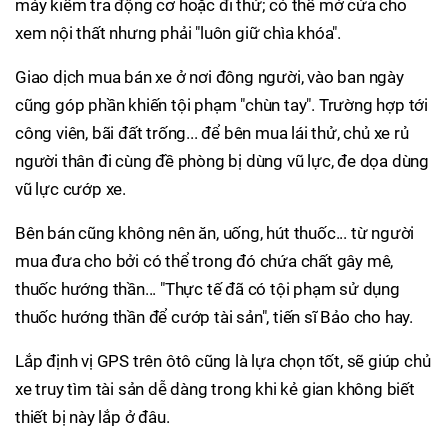
máy kiểm tra động cơ hoặc đi thử; có thể mở cửa cho
xem nội thất nhưng phải "luôn giữ chìa khóa".
Giao dịch mua bán xe ở nơi đông người, vào ban ngày
cũng góp phần khiến tội phạm "chùn tay". Trường hợp tới
công viên, bãi đất trống... để bên mua lái thử, chủ xe rủ
người thân đi cùng đề phòng bị dùng vũ lực, đe dọa dùng
vũ lực cướp xe.
Bên bán cũng không nên ăn, uống, hút thuốc... từ người
mua đưa cho bởi có thể trong đó chứa chất gây mê,
thuốc hướng thần... "Thực tế đã có tội phạm sử dụng
thuốc hướng thần để cướp tài sản", tiến sĩ Bảo cho hay.
Lắp định vị GPS trên ôtô cũng là lựa chọn tốt, sẽ giúp chủ
xe truy tìm tài sản dễ dàng trong khi kẻ gian không biết
thiết bị này lắp ở đâu.