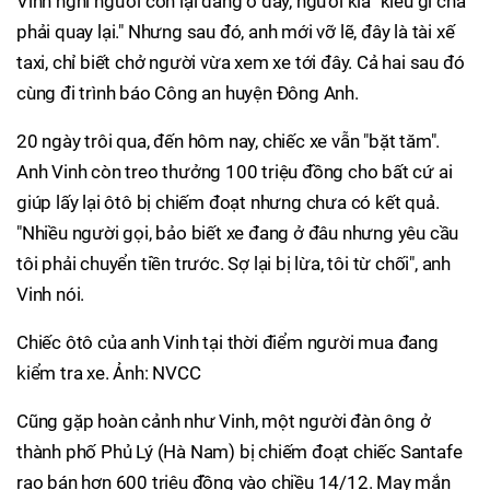
Vinh nghĩ người còn lại đang ở đây, người kia "kiểu gì chả
phải quay lại." Nhưng sau đó, anh mới vỡ lẽ, đây là tài xế
taxi, chỉ biết chở người vừa xem xe tới đây. Cả hai sau đó
cùng đi trình báo Công an huyện Đông Anh.
20 ngày trôi qua, đến hôm nay, chiếc xe vẫn "bặt tăm".
Anh Vinh còn treo thưởng 100 triệu đồng cho bất cứ ai
giúp lấy lại ôtô bị chiếm đoạt nhưng chưa có kết quả.
"Nhiều người gọi, bảo biết xe đang ở đâu nhưng yêu cầu
tôi phải chuyển tiền trước. Sợ lại bị lừa, tôi từ chối", anh
Vinh nói.
Chiếc ôtô của anh Vinh tại thời điểm người mua đang
kiểm tra xe. Ảnh: NVCC
Cũng gặp hoàn cảnh như Vinh, một người đàn ông ở
thành phố Phủ Lý (Hà Nam) bị chiếm đoạt chiếc Santafe
rao bán hơn 600 triệu đồng vào chiều 14/12. May mắn