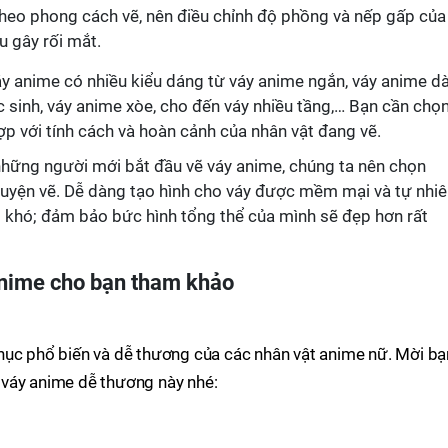
heo phong cách vẽ, nên điều chỉnh độ phồng và nếp gấp của
u gây rối mắt.
 anime có nhiều kiểu dáng từ váy anime ngắn, váy anime dà
c sinh, váy anime xòe, cho đến váy nhiều tầng,… Bạn cần chọ
p với tính cách và hoàn cảnh của nhân vật đang vẽ.
 những người mới bắt đầu vẽ váy anime, chúng ta nên chọn
luyện vẽ. Dễ dàng tạo hình cho váy được mềm mại và tự nhi
 khó; đảm bảo bức hình tổng thể của mình sẽ đẹp hơn rất
anime cho bạn tham khảo
hục phổ biến và dễ thương của các nhân vật anime nữ. Mời bạ
 váy anime dễ thương này nhé: