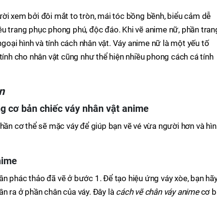
ời xem bởi đôi mắt to tròn, mái tóc bồng bềnh, biểu cảm dễ
ều trang phục phong phú, độc đáo. Khi vẽ anime nữ, phần tran
 ngoại hình và tính cách nhân vật. Váy anime nữ là một yếu tố
 tính cho nhân vật cũng như thể hiện nhiều phong cách cá tính
n
g cơ bản chiếc váy nhân vật anime
phần cơ thể sẽ mặc váy để giúp bạn vẽ vé vừa người hơn và hìn
nime
n phác thảo đã vẽ ở bước 1. Để tạo hiệu ứng váy xòe, bạn hãy
n ra ở phần chân của váy. Đây là
cách vẽ chân váy anime
cơ b