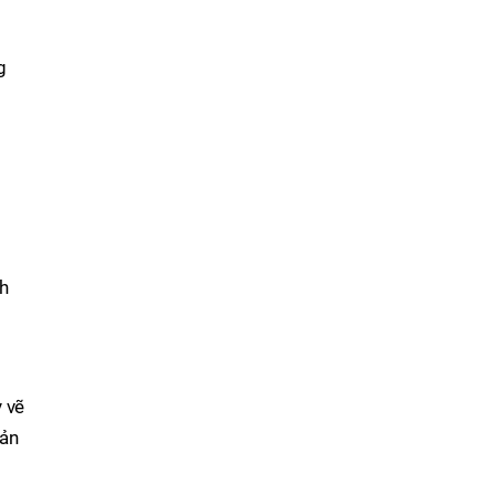
g
h
 vẽ
ản