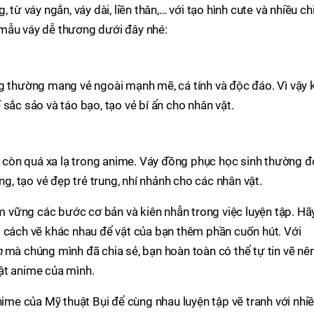
 từ váy ngắn, váy dài, liền thân,… với tạo hình cute và nhiều ch
mẫu váy dễ thương dưới đây nhé:
g thường mang vẻ ngoài mạnh mẽ, cá tính và độc đáo. Vì vậy 
sắc sảo và táo bạo, tạo vẻ bí ẩn cho nhân vật.
còn quá xa lạ trong anime. Váy đồng phục học sinh thường đ
 tạo vẻ đẹp trẻ trung, nhí nhảnh cho các nhân vật.
vững các bước cơ bản và kiên nhẫn trong việc luyện tập. Hã
g cách vẽ khác nhau để vật của bạn thêm phần cuốn hút. Với
n
mà chúng mình đã chia sẻ, bạn hoàn toàn có thể tự tin vẽ nê
ật anime của mình.
nime của Mỹ thuật Bụi để cùng nhau luyện tập vẽ tranh với nhi