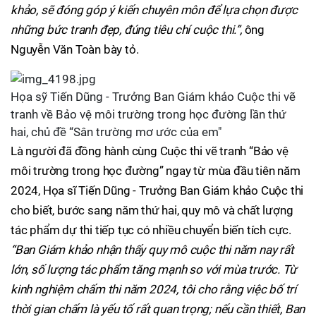
khảo, sẽ đóng góp ý kiến chuyên môn để lựa chọn được
những bức tranh đẹp, đúng tiêu chí cuộc thi.”,
ông
Nguyễn Văn Toàn bày tỏ.
Họa sỹ Tiến Dũng - Trưởng Ban Giám khảo Cuộc thi vẽ
tranh về Bảo vệ môi trường trong học đường lần thứ
hai, chủ đề “Sân trường mơ ước của em"
Là người đã đồng hành cùng Cuộc thi vẽ tranh “Bảo vệ
môi trường trong học đường” ngay từ mùa đầu tiên năm
2024, Họa sĩ Tiến Dũng - Trưởng Ban Giám khảo Cuộc thi
cho biết, bước sang năm thứ hai, quy mô và chất lượng
tác phẩm dự thi tiếp tục có nhiều chuyển biến tích cực.
“Ban Giám khảo nhận thấy quy mô cuộc thi năm nay rất
lớn, số lượng tác phẩm tăng mạnh so với mùa trước. Từ
kinh nghiệm chấm thi năm 2024, tôi cho rằng việc bố trí
thời gian chấm là yếu tố rất quan trọng; nếu cần thiết, Ban