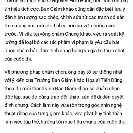
Tuy nhiên, theo họa sĩ Nguyễn Hữu Hạnh, bên cạnh những
tín hiệu tích cực, Ban Giám khảo cũng cần đặc biệt lưu ý
đến hiện tượng sao chép, chỉnh sửa từ các tranh có sẵn
trên mạng với mức độ tinh vi hơn so với những năm
trước. Vì vậy, tại vòng chấm Chung khảo, việc rà soát kỹ
lưỡng để loại bỏ các tác phẩm vi phạm là yêu cầu bắt
buộc nhằm bảo đảm tính công bằng và giá trị thực chất
của cuộc thi.
Về phương pháp chấm chọn, ông bày tỏ sự thống nhất
với ý kiến của Trưởng Ban Giám khảo Họa sĩ Tiến Dũng,
theo đó mỗi thành viên Ban Giám khảo sẽ chấm chọn
độc lập, sau đó cùng trao đổi, thảo luận để đi đến quyết
định chung. Cách làm này vừa tôn trọng góc nhìn nghệ
thuật riêng của từng giám khảo, vừa phát huy tinh thần
làm việc tập thể, hướng tới mục tiêu chung của cuộc thi.