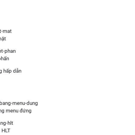
mặt
phấn
g hấp dẫn
ảng menu đứng
g HLT