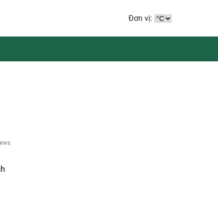
Đơn vị:
nh
u