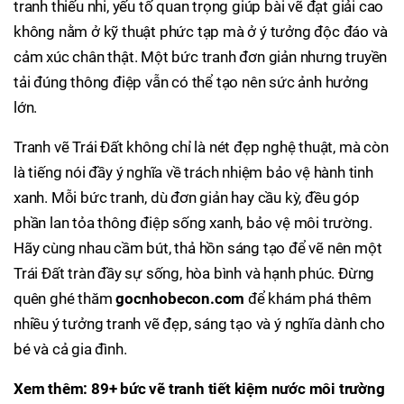
tranh thiếu nhi, yếu tố quan trọng giúp bài vẽ đạt giải cao
không nằm ở kỹ thuật phức tạp mà ở ý tưởng độc đáo và
cảm xúc chân thật. Một bức tranh đơn giản nhưng truyền
tải đúng thông điệp vẫn có thể tạo nên sức ảnh hưởng
lớn.
Tranh vẽ Trái Đất không chỉ là nét đẹp nghệ thuật, mà còn
là tiếng nói đầy ý nghĩa về trách nhiệm bảo vệ hành tinh
xanh. Mỗi bức tranh, dù đơn giản hay cầu kỳ, đều góp
phần lan tỏa thông điệp sống xanh, bảo vệ môi trường.
Hãy cùng nhau cầm bút, thả hồn sáng tạo để vẽ nên một
Trái Đất tràn đầy sự sống, hòa bình và hạnh phúc. Đừng
quên ghé thăm
gocnhobecon.com
để khám phá thêm
nhiều ý tưởng tranh vẽ đẹp, sáng tạo và ý nghĩa dành cho
bé và cả gia đình.
Xem thêm: 89+ bức vẽ tranh tiết kiệm nước môi trường