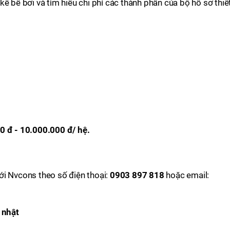
ế bể bơi và tìm hiểu chi phí các thành phần của bộ hồ sơ thiế
0 đ - 10.000.000 đ/ hệ.
 với Nvcons theo số điện thoại:
0903 897 818
hoặc email:
 nhật