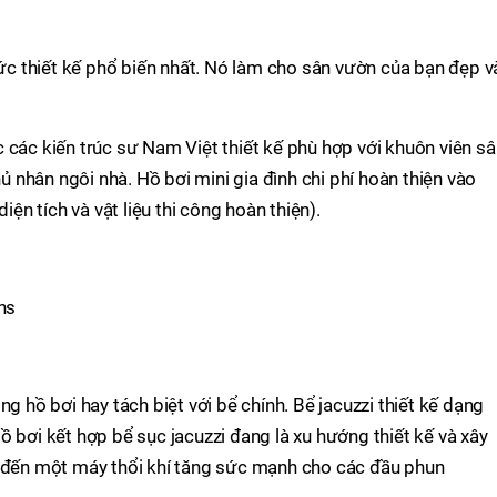
hức thiết kế phổ biến nhất. Nó làm cho sân vườn của bạn đẹp v
 các kiến trúc sư Nam Việt thiết kế phù hợp với khuôn viên sâ
nhân ngôi nhà. Hồ bơi mini gia đình chi phí hoàn thiện vào
iện tích và vật liệu thi công hoàn thiện).
ns
ng hồ bơi hay tách biệt với bể chính. Bể jacuzzi thiết kế dạng
ồ bơi kết hợp bể sục jacuzzi đang là xu hướng thiết kế và xây
n đến một máy thổi khí tăng sức mạnh cho các đầu phun