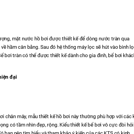
tượng, mặt nước hồ bơi được thiết kế để dòng nước tràn qua
 về hầm cân bằng. Sau đó hệ thống máy lọc sẽ hút vào bình l
ể bơi tràn có thể được thiết kế dành cho gia đình, bể bơi khác
hiện đại
 bơi chân mây, mẫu thiết kế hồ bơi này thường phù hợp với các 
ọng có tầm nhìn đẹp, rộng. Kiểu thiết kế bể bơi vô cực đòi hỏi
ó bạn nên tìm hiểu và tham khảo ý kiến của các KTS có kinh