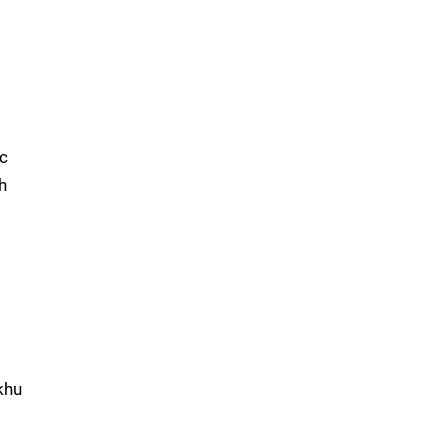
ọc
h
khu