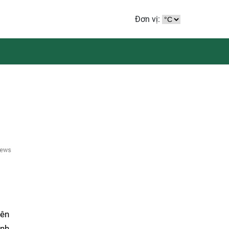
Đơn vị:
iên
ành