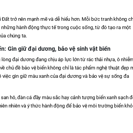
ái Đất trở nên mạnh mẽ và dễ hiểu hơn. Mỗi bức tranh không ch
i những hành động thực tế trong cuộc sống, từ đó tạo ra một
của chúng ta.
n: Gìn giữ đại dương, bảo vệ sinh vật biển
 lòng đại dương đang chịu áp lực lớn từ rác thải nhựa, ô nhiễ
 về chủ đề bảo vệ biển không chỉ là tác phẩm nghệ thuật đẹp 
ề việc gìn giữ màu xanh của đại dương và bảo vệ sự sống đa
 san hô, đàn cá đầy màu sắc hay cảnh tượng biển xanh sạch đ
thiên nhiên và ý thức hành động để bảo vệ môi trường biển khỏ