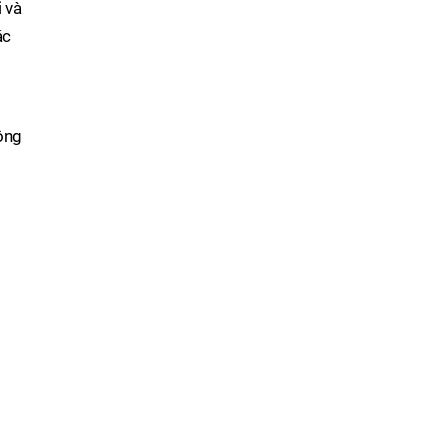
i và
ác
ông