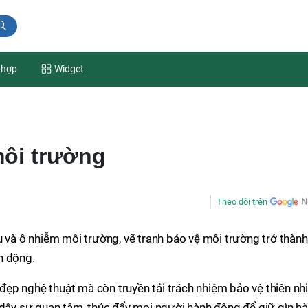
 hợp
Widget
môi trường
Theo dõi trên
u và ô nhiễm môi trường, vẽ tranh bảo vệ môi trường trở thành
h động.
ẹp nghệ thuật mà còn truyền tải trách nhiệm bảo vệ thiên nh
 dậy sự quan tâm, thúc đẩy mọi người hành động để giữ gìn h