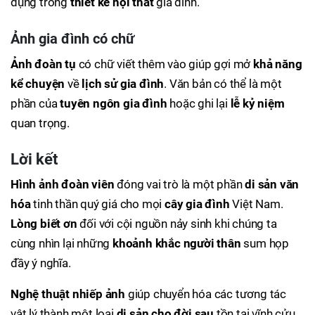
dụng trong
thiết kế nội thất
gia đình.
Ảnh gia đình có chữ
Ảnh đoàn tụ
có chữ viết thêm vào giúp gợi mở
khả năng
kể chuyện
về
lịch sử gia đình
. Văn bản có thể là một
phần của
tuyên ngôn gia đình
hoặc ghi lại
lễ kỷ niệm
quan trọng.
Lời kết
Hình ảnh đoàn viên
đóng vai trò là một phần
di sản văn
hóa
tinh thần quý giá cho mọi
cây gia đình
Việt Nam.
Lòng biết ơn
đối với cội nguồn nảy sinh khi chúng ta
cùng nhìn lại những
khoảnh khắc người thân
sum họp
đầy ý nghĩa.
Nghệ thuật nhiếp ảnh
giúp chuyển hóa các tương tác
vật lý thành một loại
di sản cho đời sau
tồn tại vĩnh cửu.