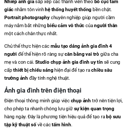
Nhiếp ảnh gia
sắp xếp các thành viên theo
bố cục tam
giác
nhằm tôn vinh
hệ thống huyết thống
bền chặt.
Portrait photography
chuyên nghiệp giúp người cầm
máy nắm bắt những
biểu cảm vô thức
của
người thân
một cách chân thực nhất.
Chủ thể thực hiện các
mẫu tạo dáng ảnh gia đình 4
người
để thể hiện rõ ràng sự
cân bằng vai trò
giữa cha
mẹ và con cái.
Studio chụp ảnh gia đình uy tín
sẽ cung
cấp
thiết bị chiếu sáng
hiện đại để tạo ra
chiều sâu
trường ảnh
đầy tính nghệ thuật.
Ảnh gia đình trên điện thoại
Điện thoại thông minh giúp việc
chụp ảnh
trở nên tiện lợi,
cho phép ta nhanh chóng lưu giữ
sự kiện quan trọng
hàng ngày. Đây là phương tiện hiệu quả để tạo ra
bộ sưu
tập kỹ thuật số
về các
tấm hình
.