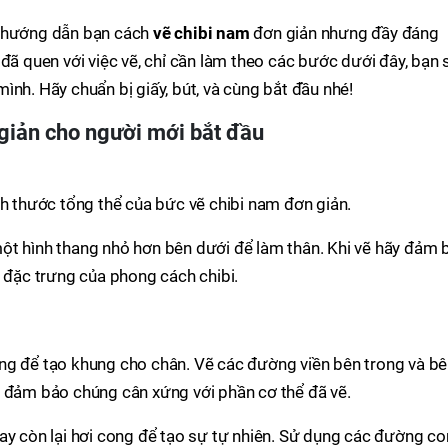
ẽ hướng dẫn bạn cách
vẽ chibi nam
đơn giản nhưng đầy đáng
đã quen với việc vẽ, chỉ cần làm theo các bước dưới đây, bạn 
ình. Hãy chuẩn bị giấy, bút, và cùng bắt đầu nhé!
giản
cho người mới bắt đầu
ch thước tổng thể của bức vẽ chibi nam đơn giản.
ột hình thang nhỏ hơn bên dưới để làm thân. Khi vẽ hãy đảm 
ệ đặc trưng của phong cách chibi.
ng để tạo khung cho chân. Vẽ các đường viền bên trong và b
à đảm bảo chúng cân xứng với phần cơ thể đã vẽ.
ay còn lại hơi cong để tạo sự tự nhiên. Sử dụng các đường c