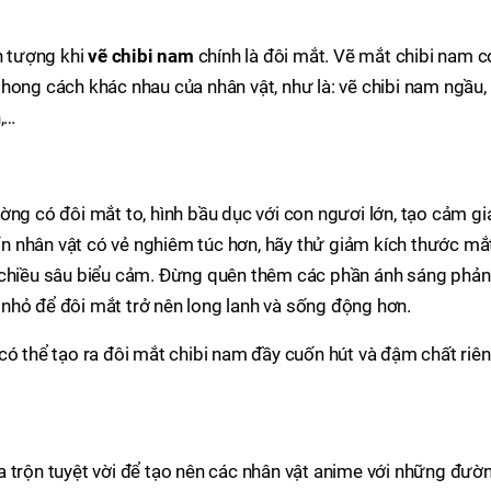
n tượng khi
vẽ chibi nam
chính là đôi mắt. Vẽ mắt chibi nam c
hong cách khác nhau của nhân vật, như là: vẽ chibi nam ngầu,
,…
ờng có đôi mắt to, hình bầu dục với con ngươi lớn, tạo cảm gi
 nhân vật có vẻ nghiêm túc hơn, hãy thử giảm kích thước mắ
 chiều sâu biểu cảm. Đừng quên thêm các phần ánh sáng phản
nhỏ để đôi mắt trở nên long lanh và sống động hơn.
có thể tạo ra đôi mắt chibi nam đầy cuốn hút và đậm chất riê
a trộn tuyệt vời để tạo nên các nhân vật anime với những đườ