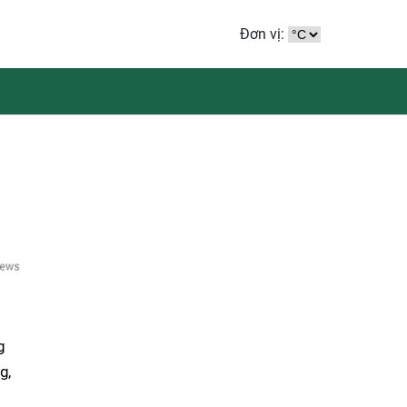
Đơn vị:
g
g,