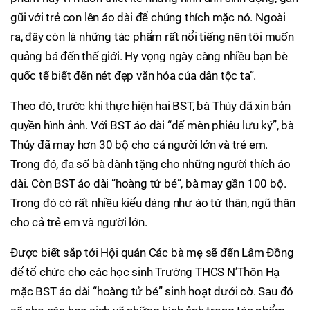
gũi với trẻ con lên áo dài để chúng thích mặc nó. Ngoài
ra, đây còn là những tác phẩm rất nổi tiếng nên tôi muốn
quảng bá đến thế giới. Hy vọng ngày càng nhiều bạn bè
quốc tế biết đến nét đẹp văn hóa của dân tộc ta”.
Theo đó, trước khi thực hiện hai BST, bà Thúy đã xin bản
quyền hình ảnh. Với BST áo dài “dế mèn phiêu lưu ký”, bà
Thúy đã may hơn 30 bộ cho cả người lớn và trẻ em.
Trong đó, đa số bà dành tặng cho những người thích áo
dài. Còn BST áo dài “hoàng tử bé”, bà may gần 100 bộ.
Trong đó có rất nhiều kiểu dáng như áo tứ thân, ngũ thân
cho cả trẻ em và người lớn.
Được biết sắp tới Hội quán Các bà mẹ sẽ đến Lâm Đồng
để tổ chức cho các học sinh Trường THCS N’Thôn Hạ
mặc BST áo dài “hoàng tử bé” sinh hoạt dưới cờ. Sau đó