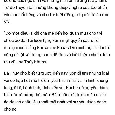
sẽ cho các học sinh vẽ những hình ảnh trong tác phẩm.
Từ đó truyền tải những thông điệp ý nghĩa của tác phẩm
văn học nổi tiếng và cho trẻ biết đến giá trị của tà áo dài
VN.
“Có một điều là khi cha mẹ đến hội quán mua cho trẻ
chiếc áo dài, tôi luôn tặng kèm một quyển sách. Tôi
mong muốn rằng khi các bé khoác lên mình bộ áo dài thì
cũng sẽ lật vài trang sách để đọc và biết thêm nhiều điều
thú vị” - bà Thúy bật mí.
Bà Thúy cho biết từ trước đến nay luôn đi tìm những loại
vải có họa tiết mà trẻ em yêu thích như vải in hình khủng
long, ô tô, hành tinh, kính hiển vi… Khi trẻ có sự yêu thích
thì mới có hứng thú mặc. Bà muốn trẻ được mặc chiếc
áo dài có chất liệu thoải mái nhất với sự yêu thích dành
cho nó.