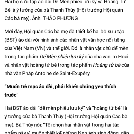
Hai bộ sưu tập áo dài Dế Mèn phiêu lưu ký và Hoàng Tử
Bé là ý tưởng của bà Thanh Thúy (Hội trưởng Hội quán
Các bà mẹ). Ảnh: THẢO PHƯƠNG
Mới đây, Hội quán Các bà mẹ đã thiết kế hai bộ sưu tập
(BST) áo dài với hình ảnh các nhân vật văn học nổi tiếng
của Việt Nam (VN) và thế giới. Đó là nhân vật chú dế mèn
trong tác phẩm
Dế Mèn phiêu lưu ký
của nhà văn Tô Hoài
và nhân vật hoàng tử bé trong tác phẩm
Hoàng tử bé
của
nhà văn Pháp Antoine de Saint-Exupéry.
“Muốn trẻ mặc áo dài, phải khiến
chúng yêu thích
trước”
Hai BST áo dài “dế mèn phiêu lưu ký” và “hoàng tử bé” là
ý tưởng của bà Thanh Thúy (Hội trưởng Hội quán Các bà
mẹ). Bà Thúy nói: “Tôi chọn hai nhân vật trong hai tác
phẩm này vì muốn thiết kế những hình ảnh sinh động, gần