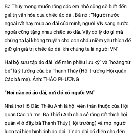
Bà Thúy mong muốn rằng các em nhỏ cũng sẽ biết đến
giá trị văn hóa của chiếc áo dài. Bà nói: “Người nước
ngoài rất hay mua áo dài của mình, người VN sang nước
ngoài cũng tặng nhau chiếc áo dài. Vậy có lý do gì mà
chúng ta lại không truyền cho con cháu niềm yêu thích để
giữ gìn giá trị chiếc áo dài khi chúng ta là người VN”.
Hai bộ sưu tập áo dài “dế mèn phiêu lưu ký” và “hoàng tử
bé” là ý tưởng của bà Thanh Thúy (Hội trưởng Hội quán
Các bà mẹ). Ảnh: THẢO PHƯƠNG
“Nơi nào có áo dài, nơi đó có người VN”
Nhà thơ Hồ Đắc Thiếu Anh là hội viên thân thuộc của Hội
quán Các bà mẹ. Bà Thiếu Anh chia sẻ rằng rất thích hội
quán vì ở đây, bà Thanh Thúy (Hội trưởng) và mọi người
luôn tái hiện hình ảnh áo dài. Từ áo dài cổ điển cho đến