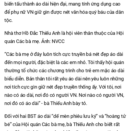
biến tấu thành áo dài hiện đại, mang tính ứng dụng cao
để phụ nữ VN giữ gìn được nét văn hóa quý báu của dân
tộc.
Nhà thơ Hồ Đắc Thiếu Anh là hội viên thân thuộc của Hội
quán Các bà mẹ. Ảnh: NVCC
“Các bà mẹ ở đây luôn tích cực truyền bá nét đẹp áo dài
đến mọi người, đặc biệt là các em nhỏ. Tôi thấy hội quán
thường tổ chức các chương trình cho trẻ em mặc áo dài
biểu diễn. Bản thân tôi rất yêu áo dài nên yêu luôn những
nơi tích cực gìn giữ nét đẹp truyền thống ấy. Với tôi, nơi
nào có áo dài, nơi đó có người VN. Nơi nào có người VN,
nơi đó có áo dài” - bà Thiếu Anh bày tỏ.
Đối với hai BST áo dài “dế mèn phiêu lưu ký” và “hoàng tử
bé” của Hội quán Các bà mẹ, bà Thiếu Anh cho biết rất