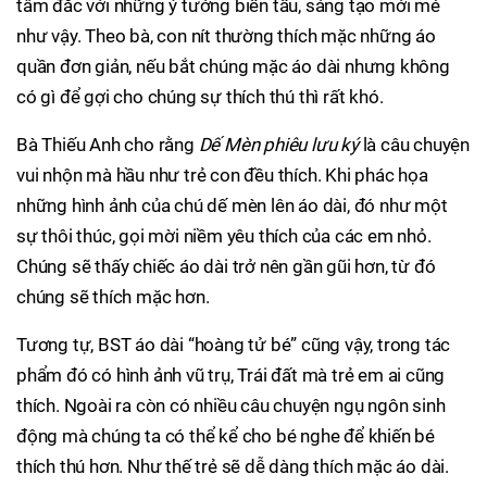
tâm đắc với những ý tưởng biến tấu, sáng tạo mới mẻ
như vậy. Theo bà, con nít thường thích mặc những áo
quần đơn giản, nếu bắt chúng mặc áo dài nhưng không
có gì để gợi cho chúng sự thích thú thì rất khó.
Bà Thiếu Anh cho rằng
Dế Mèn phiêu lưu ký
là câu chuyện
vui nhộn mà hầu như trẻ con đều thích. Khi phác họa
những hình ảnh của chú dế mèn lên áo dài, đó như một
sự thôi thúc, gọi mời niềm yêu thích của các em nhỏ.
Chúng sẽ thấy chiếc áo dài trở nên gần gũi hơn, từ đó
chúng sẽ thích mặc hơn.
Tương tự, BST áo dài “hoàng tử bé” cũng vậy, trong tác
phẩm đó có hình ảnh vũ trụ, Trái đất mà trẻ em ai cũng
thích. Ngoài ra còn có nhiều câu chuyện ngụ ngôn sinh
động mà chúng ta có thể kể cho bé nghe để khiến bé
thích thú hơn. Như thế trẻ sẽ dễ dàng thích mặc áo dài.