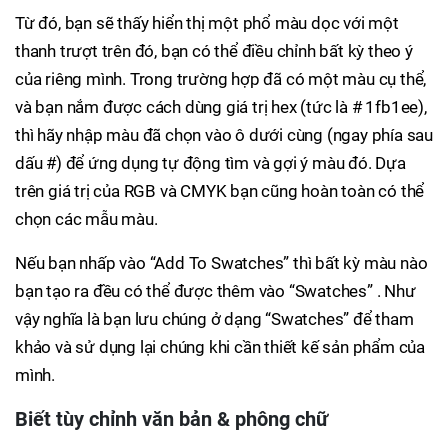
Từ đó, bạn sẽ thấy hiển thị một phổ màu dọc với một
thanh trượt trên đó, bạn có thể điều chỉnh bất kỳ theo ý
của riêng mình. Trong trường hợp đã có một màu cụ thể,
và bạn nắm được cách dùng giá trị hex (tức là # 1fb1ee),
thì hãy nhập màu đã chọn vào ô dưới cùng (ngay phía sau
dấu #) để ứng dụng tự động tìm và gợi ý màu đó. Dựa
trên giá trị của RGB và CMYK bạn cũng hoàn toàn có thể
chọn các mẫu màu.
Nếu bạn nhấp vào “Add To Swatches” thì bất kỳ màu nào
bạn tạo ra đều có thể được thêm vào “Swatches” . Như
vậy nghĩa là bạn lưu chúng ở dạng “Swatches” để tham
khảo và sử dụng lại chúng khi cần thiết kế sản phẩm của
mình.
Biết tùy chỉnh văn bản & phông chữ