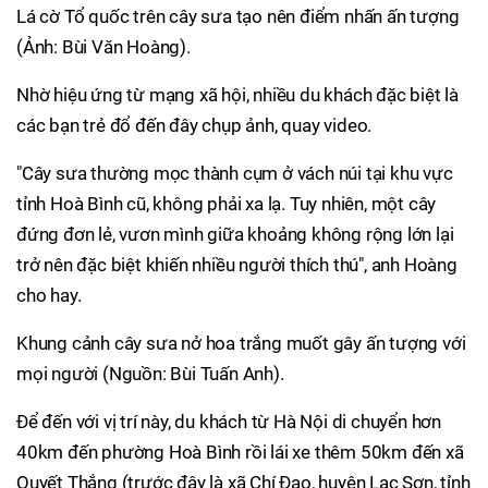
Lá cờ Tổ quốc trên cây sưa tạo nên điểm nhấn ấn tượng
(Ảnh: Bùi Văn Hoàng).
Nhờ hiệu ứng từ mạng xã hội, nhiều du khách đặc biệt là
các bạn trẻ đổ đến đây chụp ảnh, quay video.
"Cây sưa thường mọc thành cụm ở vách núi tại khu vực
tỉnh Hoà Bình cũ, không phải xa lạ. Tuy nhiên, một cây
đứng đơn lẻ, vươn mình giữa khoảng không rộng lớn lại
trở nên đặc biệt khiến nhiều người thích thú", anh Hoàng
cho hay.
Khung cảnh cây sưa nở hoa trắng muốt gây ấn tượng với
mọi người (Nguồn: Bùi Tuấn Anh).
Để đến với vị trí này, du khách từ Hà Nội di chuyển hơn
40km đến phường Hoà Bình rồi lái xe thêm 50km đến xã
Quyết Thắng (trước đây là xã Chí Đạo, huyện Lạc Sơn, tỉnh