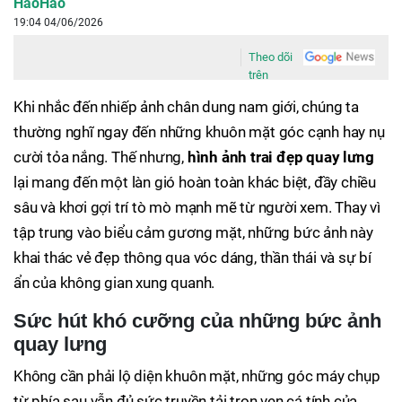
HaoHao
19:04 04/06/2026
Theo dõi
trên
Khi nhắc đến nhiếp ảnh chân dung nam giới, chúng ta
thường nghĩ ngay đến những khuôn mặt góc cạnh hay nụ
cười tỏa nắng. Thế nhưng,
hình ảnh trai đẹp quay lưng
lại mang đến một làn gió hoàn toàn khác biệt, đầy chiều
sâu và khơi gợi trí tò mò mạnh mẽ từ người xem. Thay vì
tập trung vào biểu cảm gương mặt, những bức ảnh này
khai thác vẻ đẹp thông qua vóc dáng, thần thái và sự bí
ẩn của không gian xung quanh.
Sức hút khó cưỡng của những bức ảnh
quay lưng
Không cần phải lộ diện khuôn mặt, những góc máy chụp
từ phía sau vẫn đủ sức truyền tải trọn vẹn cá tính của