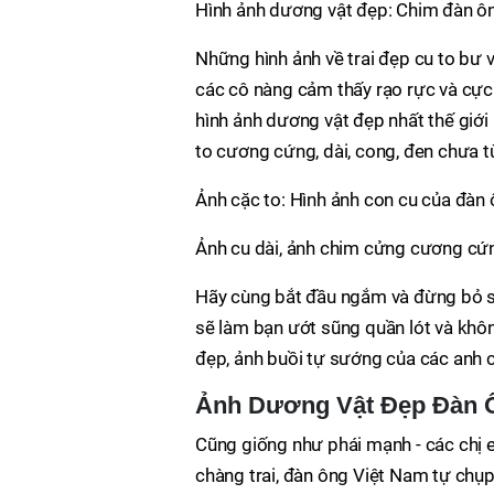
Hình ảnh dương vật đẹp: Chim đàn 
Những hình ảnh về trai đẹp cu to bư 
các cô nàng cảm thấy rạo rực và cực
hình ảnh dương vật đẹp nhất thế giới 
to cương cứng, dài, cong, đen chưa t
Ảnh cặc to: Hình ảnh con cu của đàn
Ảnh cu dài, ảnh chim cửng cương cứ
Hãy cùng bắt đầu ngắm và đừng bỏ s
sẽ làm bạn ướt sũng quần lót và kh
đẹp, ảnh buồi tự sướng của các anh c
Ảnh Dương Vật Đẹp Đàn Ô
Cũng giống như phái mạnh - các chị 
chàng trai, đàn ông Việt Nam tự chụp