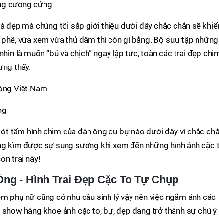
ông cương cứng
và đẹp mà chúng tôi sắp giới thiệu dưới đây chắc chắn sẽ khiế
 phê, vừa xem vừa thủ dâm thì còn gì bằng. Bộ sưu tập những
nhìn là muốn “bú và chịch” ngay lập tức, toàn các trai đẹp chi
ừng thấy.
 ông Việt Nam
ng
ót tấm hình chim của đàn ông cu bự nào dưới đây vì chắc ch
ông kìm được sự sung sướng khi xem đến những hình ảnh cặc 
on trai này!
ng - Hình Trai Đẹp Cặc To Tự Chụp
em phụ nữ cũng có nhu cầu sinh lý vậy nên việc ngắm ảnh các
 show hàng khoe ảnh cặc to, bự, đẹp đang trở thành sự chú ý