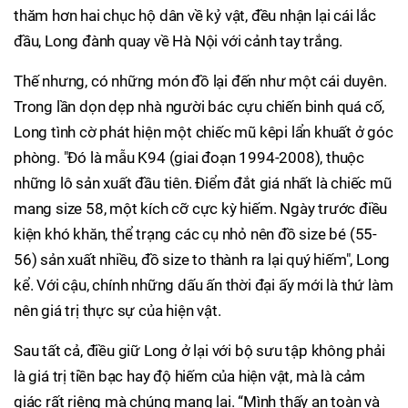
thăm hơn hai chục hộ dân về kỷ vật, đều nhận lại cái lắc
đầu, Long đành quay về Hà Nội với cảnh tay trắng.
Thế nhưng, có những món đồ lại đến như một cái duyên.
Trong lần dọn dẹp nhà người bác cựu chiến binh quá cố,
Long tình cờ phát hiện một chiếc mũ kêpi lẩn khuất ở góc
phòng. "Đó là mẫu K94 (giai đoạn 1994-2008), thuộc
những lô sản xuất đầu tiên. Điểm đắt giá nhất là chiếc mũ
mang size 58, một kích cỡ cực kỳ hiếm. Ngày trước điều
kiện khó khăn, thể trạng các cụ nhỏ nên đồ size bé (55-
56) sản xuất nhiều, đồ size to thành ra lại quý hiếm", Long
kể. Với cậu, chính những dấu ấn thời đại ấy mới là thứ làm
nên giá trị thực sự của hiện vật.
Sau tất cả, điều giữ Long ở lại với bộ sưu tập không phải
là giá trị tiền bạc hay độ hiếm của hiện vật, mà là cảm
giác rất riêng mà chúng mang lại. “Mình thấy an toàn và