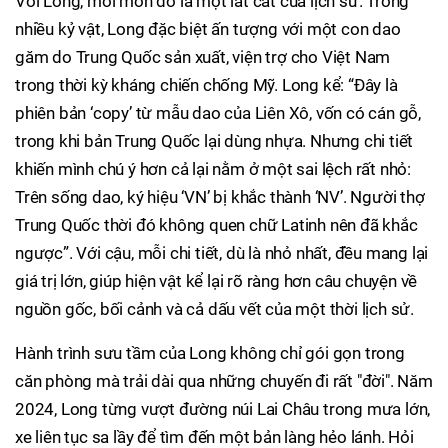
Với Long, mỗi món đồ là một lát cắt của lịch sử. Trong
nhiều kỷ vật, Long đặc biệt ấn tượng với một con dao
găm do Trung Quốc sản xuất, viện trợ cho Việt Nam
trong thời kỳ kháng chiến chống Mỹ. Long kể: “Đây là
phiên bản ‘copy’ từ mẫu dao của Liên Xô, vốn có cán gỗ,
trong khi bản Trung Quốc lại dùng nhựa. Nhưng chi tiết
khiến mình chú ý hơn cả lại nằm ở một sai lệch rất nhỏ:
Trên sống dao, ký hiệu ‘VN’ bị khắc thành ‘NV’. Người thợ
Trung Quốc thời đó không quen chữ Latinh nên đã khắc
ngược”. Với cậu, mỗi chi tiết, dù là nhỏ nhất, đều mang lại
giá trị lớn, giúp hiện vật kể lại rõ ràng hơn câu chuyện về
nguồn gốc, bối cảnh và cả dấu vết của một thời lịch sử.
Hành trình sưu tầm của Long không chỉ gói gọn trong
căn phòng mà trải dài qua những chuyến đi rất "đời". Năm
2024, Long từng vượt đường núi Lai Châu trong mưa lớn,
xe liên tục sa lầy để tìm đến một bản làng hẻo lánh. Hỏi