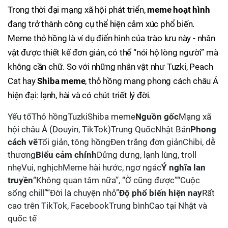
Trong thời đại mạng xã hội phát triển,
meme hoạt hình
đang trở thành công cụ thể hiện cảm xúc phổ biến.
Meme thỏ hồng là ví dụ điển hình của trào lưu này - nhân
vật được thiết kế đơn giản, có thể “nói hộ lòng người” mà
không cần chữ. So với những nhân vật như Tuzki, Peach
Cat hay
Shiba meme
, thỏ hồng mang phong cách châu Á
hiện đại: lạnh, hài và có chút triết lý đời.
Yếu tốThỏ hồngTuzkiShiba meme
Nguồn gốc
Mạng xã
hội châu Á (Douyin, TikTok)Trung QuốcNhật Bản
Phong
cách vẽ
Tối giản, tông hồngĐen trắng đơn giảnChibi, dễ
thương
Biểu cảm chính
Dửng dưng, lạnh lùng, troll
nhẹVui, nghịchMeme hài hước, ngơ ngác
Ý nghĩa lan
truyền
“Không quan tâm nữa”, “Ờ cũng được”“Cuộc
sống chill”“Đời là chuyện nhỏ”
Độ phổ biến hiện nay
Rất
cao trên TikTok, FacebookTrung bìnhCao tại Nhật và
quốc tế