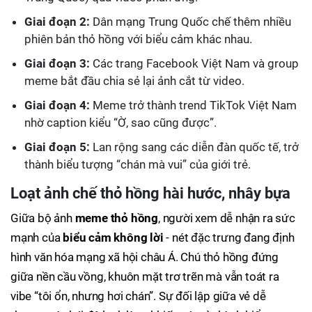
Giai đoạn 2:
Dân mạng Trung Quốc chế thêm nhiều
phiên bản thỏ hồng với biểu cảm khác nhau.
Giai đoạn 3:
Các trang Facebook Việt Nam và group
meme bắt đầu chia sẻ lại ảnh cắt từ video.
Giai đoạn 4:
Meme trở thành trend TikTok Việt Nam
nhờ caption kiểu “Ờ, sao cũng được”.
Giai đoạn 5:
Lan rộng sang các diễn đàn quốc tế, trở
thành biểu tượng “chán mà vui” của giới trẻ.
Loạt ảnh chế thỏ hồng hài hước, nhây bựa
Giữa bộ ảnh
meme thỏ hồng
, người xem dễ nhận ra sức
mạnh của
biểu cảm không lời
- nét đặc trưng đang định
hình văn hóa mạng xã hội châu Á. Chú thỏ hồng đứng
giữa nền cầu vồng, khuôn mặt trơ trẽn mà vẫn toát ra
vibe “tôi ổn, nhưng hơi chán”. Sự đối lập giữa vẻ dễ