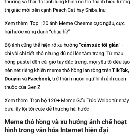
thương và thái độ lạnh lùng khiến nó trở thành biểu tượng
thị giác mới bên cạnh Peach Cat hay Shiba Inu.
Xem thêm: Top 120 ảnh Meme Cheems cực ngầu, cực
hài hước xứng danh “chúa hề”
Bộ ảnh cũng thể hiện rõ xu hướng
“cảm xúc tối giản”
-
chỉ vài chi tiết nhỏ nhưng đủ nói lên tâm trạng. Từ màu
hồng pastel đến cái giơ tay đặc trưng, mọi yếu tố đều tạo
nên nét riêng khiến meme thỏ hồng lan rộng trên
TikTok,
Douyin
và
Facebook
, trở thành ngôn ngữ hình ảnh quen
thuộc của Gen Z.
Xem thêm: Trọn bộ 120+ Meme Gấu Trúc Weibo từ nhây
bựa lầy lội tới cute dễ thương hài hước
Meme thỏ hồng và xu hướng ảnh chế hoạt
hình trong văn hóa Internet hiện đại