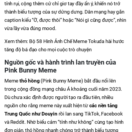
tỉnh rụi, cộng thêm cử chỉ giơ tay đầy ẩn ý, khiến nó trở
thành biểu tượng của sự dửng dưng. Dân mạng hay gắn
caption kiểu “Ờ, được thôi” hoặc “Nói gì cũng được”, nhìn
vừa lầy vừa đúng mood.
Xem thêm: Bộ 58 Hình Ảnh Chế Meme Tokuda hài hước
tăng độ bá đạo cho mọi cuộc trò chuyện
Nguồn gốc và hành trình lan truyền của
Pink Bunny Meme
Meme
thỏ hồng
(Pink Bunny Meme) bắt đầu nổi lên
trong cộng đồng mạng châu Á khoảng cuối năm 2023.
Dù chưa xác định được người tạo ra đầu tiên, nhiều
nguồn cho rằng meme này xuất hiện từ
các nền tảng
Trung Quốc như Douyin
rồi lan sang TikTok, Facebook
và Reddit. Nhờ biểu cảm “tỉnh như không” cùng tạo hình
đơn giản, thỏ hồng nhanh chóng trở thành biểu tượng