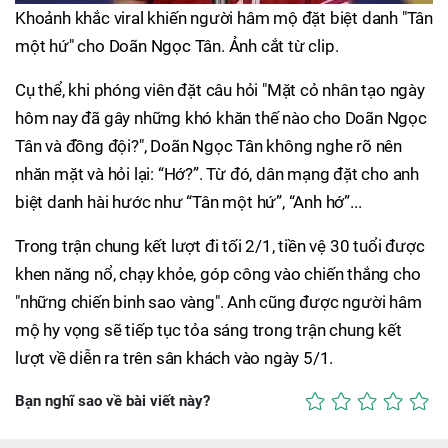
Khoảnh khắc viral khiến người hâm mộ đặt biệt danh "Tân
một hứ" cho Doãn Ngọc Tân. Ảnh cắt từ clip.
Cụ thể, khi phóng viên đặt câu hỏi "Mặt cỏ nhân tạo ngày
hôm nay đã gây những khó khăn thế nào cho Doãn Ngọc
Tân và đồng đội?", Doãn Ngọc Tân không nghe rõ nên
nhăn mặt và hỏi lại: “Hớ?”. Từ đó, dân mạng đặt cho anh
biệt danh hài hước như “Tân một hứ”, “Anh hớ”...
Trong trận chung kết lượt đi tối 2/1, tiền vệ 30 tuổi được
khen năng nổ, chạy khỏe, góp công vào chiến thắng cho
"những chiến binh sao vàng". Anh cũng được người hâm
mộ hy vọng sẽ tiếp tục tỏa sáng trong trận chung kết
lượt về diễn ra trên sân khách vào ngày 5/1.
Bạn nghĩ sao về bài viết này?