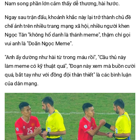
Nam song phần lớn cảm thấy dễ thương, hài hước.
Ngay sau trận đấu, khoảnh khắc này lại trở thành chủ đề
chế ảnh trên nhiều trang mạng xã hội, nhiều người khen
Ngọc Tân "không hổ danh là thánh meme", thậm chí gọi
vui anh là "Doãn Ngọc Meme".
"Anh ấy dường như hài từ trong máu rồi", "Cầu thủ này
làm meme có kỹ thuật quá", "Đoạn này xem mà buồn cười
quá, bắt tay như với đồng đội thân thiết" là các bình luận
của dân mạng.