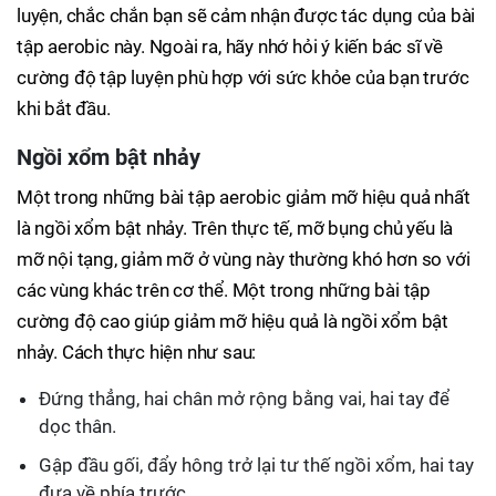
luyện, chắc chắn bạn sẽ cảm nhận được tác dụng của bài
tập aerobic này. Ngoài ra, hãy nhớ hỏi ý kiến ​​bác sĩ về
cường độ tập luyện phù hợp với sức khỏe của bạn trước
khi bắt đầu.
Ngồi xổm bật nhảy
Một trong những bài tập aerobic giảm mỡ hiệu quả nhất
là ngồi xổm bật nhảy. Trên thực tế, mỡ bụng chủ yếu là
mỡ nội tạng, giảm mỡ ở vùng này thường khó hơn so với
các vùng khác trên cơ thể. Một trong những bài tập
cường độ cao giúp giảm mỡ hiệu quả là ngồi xổm bật
nhảy. Cách thực hiện như sau:
Đứng thẳng, hai chân mở rộng bằng vai, hai tay để
dọc thân.
Gập đầu gối, đẩy hông trở lại tư thế ngồi xổm, hai tay
đưa về phía trước.