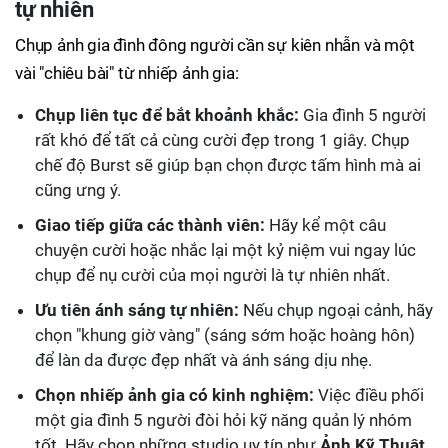
tự nhiên
Chụp ảnh gia đình đông người cần sự kiên nhẫn và một
vài "chiêu bài" từ nhiếp ảnh gia:
Chụp liên tục để bắt khoảnh khắc:
Gia đình 5 người
rất khó để tất cả cùng cười đẹp trong 1 giây. Chụp
chế độ Burst sẽ giúp bạn chọn được tấm hình mà ai
cũng ưng ý.
Giao tiếp giữa các thành viên:
Hãy kể một câu
chuyện cười hoặc nhắc lại một kỷ niệm vui ngay lúc
chụp để nụ cười của mọi người là tự nhiên nhất.
Ưu tiên ánh sáng tự nhiên:
Nếu chụp ngoại cảnh, hãy
chọn "khung giờ vàng" (sáng sớm hoặc hoàng hôn)
để làn da được đẹp nhất và ánh sáng dịu nhẹ.
Chọn nhiếp ảnh gia có kinh nghiệm:
Việc điều phối
một gia đình 5 người đòi hỏi kỹ năng quản lý nhóm
tốt. Hãy chọn những studio uy tín như
Ảnh Kỹ Thuật