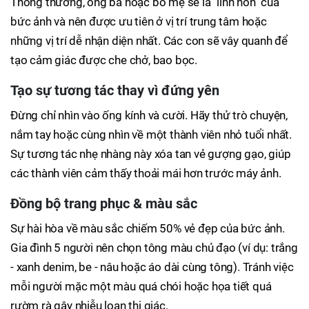
Thông thường, ông bà hoặc bố mẹ sẽ là "linh hồn" của
bức ảnh và nên được ưu tiên ở vị trí trung tâm hoặc
những vị trí dễ nhận diện nhất. Các con sẽ vây quanh để
tạo cảm giác được che chở, bao bọc.
Tạo sự tương tác thay vì đứng yên
Đừng chỉ nhìn vào ống kính và cười. Hãy thử trò chuyện,
nắm tay hoặc cùng nhìn về một thành viên nhỏ tuổi nhất.
Sự tương tác nhẹ nhàng này xóa tan vẻ gượng gạo, giúp
các thành viên cảm thấy thoải mái hơn trước máy ảnh.
Đồng bộ trang phục & màu sắc
Sự hài hòa về màu sắc chiếm 50% vẻ đẹp của bức ảnh.
Gia đình 5 người nên chọn tông màu chủ đạo (ví dụ: trắng
- xanh denim, be - nâu hoặc áo dài cùng tông). Tránh việc
mỗi người mặc một màu quá chói hoặc họa tiết quá
rườm rà gây nhiễu loạn thị giác.