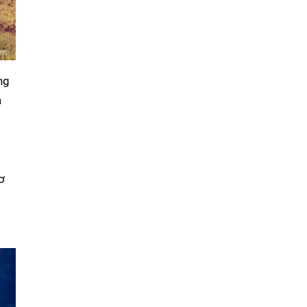
ng
à
ơ