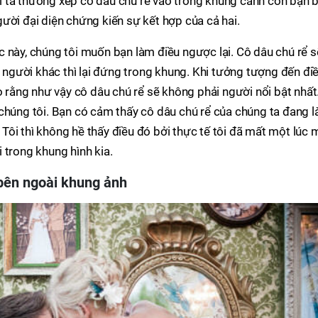
 ta thường xếp cô dâu chú rể vào trong khung cảnh còn bạn 
ười đại diện chứng kiến sự kết hợp của cả hai.
 này, chúng tôi muốn bạn làm điều ngược lại. Cô dâu chú rể s
gười khác thì lại đứng trong khung. Khi tưởng tượng đến đi
o rằng như vậy cô dâu chú rể sẽ không phải người nổi bật nhất
chúng tôi. Bạn có cảm thấy cô dâu chú rể của chúng ta đang 
ôi thì không hề thấy điều đó bởi thực tế tôi đã mất một lúc 
 trong khung hình kia.
bên ngoài khung ảnh