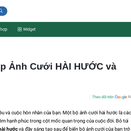
 hợp
Widget
ụp Ảnh Cưới HÀI HƯỚC và
Theo dõi trên
êu và cuộc hôn nhân của bạn. Một bộ ảnh cưới hài hước là cá
iềm hạnh phúc trong cột mốc quan trọng của cuộc đời. Bỏ túi
hài hước
và đầy sáng tạo sau để biến bộ ảnh cưới của bạn trở