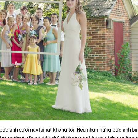
bức ảnh cưới này lại rất không tồi. Nếu như những bức ảnh bì