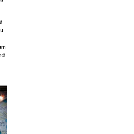
bè
ẽ
ều
.
làm
mới