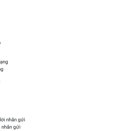
ng
i nhắn gửi