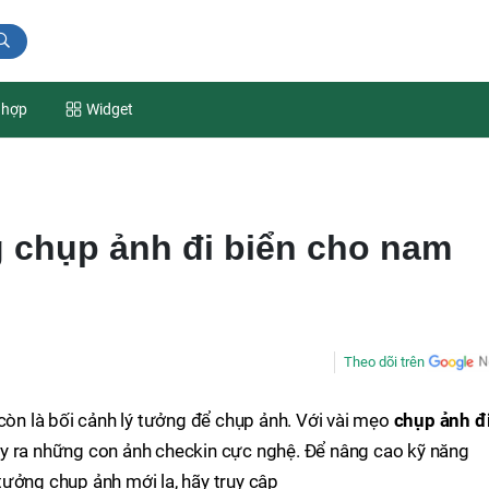
 hợp
Widget
g chụp ảnh đi biển cho nam
Theo dõi trên
 còn là bối cảnh lý tưởng để chụp ảnh. Với vài mẹo
chụp ảnh đ
háy ra những con ảnh checkin cực nghệ. Để nâng cao kỹ năng
ưởng chụp ảnh mới lạ, hãy truy cập