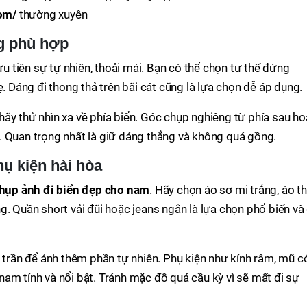
om/
thường xuyên
g phù hợp
u tiên sự tự nhiên, thoải mái. Bạn có thể chọn tư thế đứng
ẹ. Dáng đi thong thả trên bãi cát cũng là lựa chọn dễ áp dụng.
ãy thử nhìn xa về phía biển. Góc chụp nghiêng từ phía sau h
. Quan trọng nhất là giữ dáng thẳng và không quá gồng.
ụ kiện hài hòa
hụp ảnh đi biển đẹp cho nam
. Hãy chọn áo sơ mi trắng, áo t
g. Quần short vải đũi hoặc jeans ngắn là lựa chọn phổ biến và
n trần để ảnh thêm phần tự nhiên. Phụ kiện như kính râm, mũ c
am tính và nổi bật. Tránh mặc đồ quá cầu kỳ vì sẽ mất đi sự