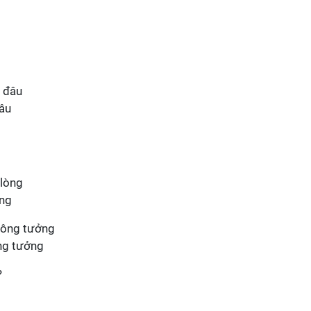
đâu
òng
ng tưởng